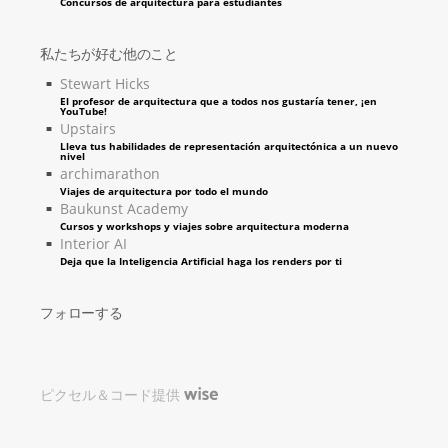
Concursos de arquitectura para estudiantes
私たちが好む他のこと
Stewart Hicks
El profesor de arquitectura que a todos nos gustaría tener, ¡en
YouTube!
Upstairs
Lleva tus habilidades de representación arquitectónica a un nuevo
nivel
archimarathon
Viajes de arquitectura por todo el mundo
Baukunst Academy
Cursos y workshops y viajes sobre arquitectura moderna
Interior AI
Deja que la Inteligencia Artificial haga los renders por ti
フォローする
ピクセル＆コード提供