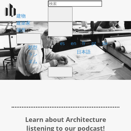
建物
建築家
場所
es
en
fr
pt
de
類型
日本語
ラン
ダム
Learn about Architecture
listening to our podcast!