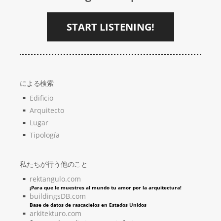
START LISTENING!
による検索
Edificio
Arquitecto
Lugar
Tipología
私たちが行う他のこと
rektangulo.com
¡Para que le muestres al mundo tu amor por la arquitectura!
buildingsDB.com
Base de datos de rascacielos en Estados Unidos
arkitekturo.com