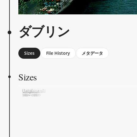
ダブリン
Sizes
File History
メタデータ
Sizes
Original
Large
Medium
Thumbnail
1800 × 1199
1024 × 682
500 × 333
205 × 205