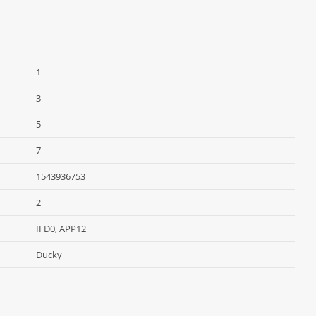
1
3
5
7
1543936753
2
IFD0, APP12
Ducky