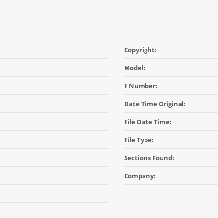
Copyright:
Model:
F Number:
Date Time Original:
File Date Time:
File Type:
Sections Found:
Company: