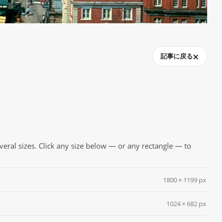
記事に戻る
everal sizes. Click any size below — or any rectangle — to
1800 × 1199 px
1024 × 682 px