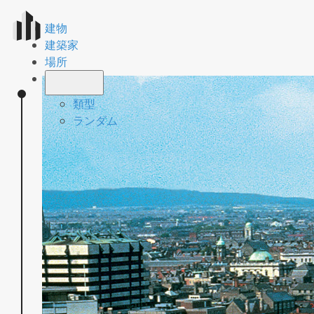
建物
建築家
場所
類型
ランダム