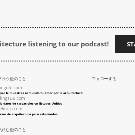
tecture listening to our podcast!
ST
が行う他のこと
フォローする
angulo.com
 que le muestres al mundo tu amor por la arquitectura!
dingsDB.com
e datos de rascacielos en Estados Unidos
tekturo.com
rsos de arquitectura para estudiantes
が好む他のこと