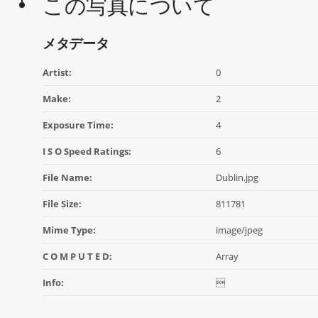
この写真について
メタデータ
Artist:
0
Make:
2
Exposure Time:
4
I S O Speed Ratings:
6
File Name:
Dublin.jpg
File Size:
811781
Mime Type:
image/jpeg
C O M P U T E D:
Array
Info:
