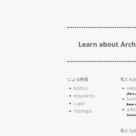
Learn about Archi
による検索
私たち
Edificio
rekt
¡Para
Arquitecto
buil
Lugar
Base d
arki
Tipología
Concu
私たち