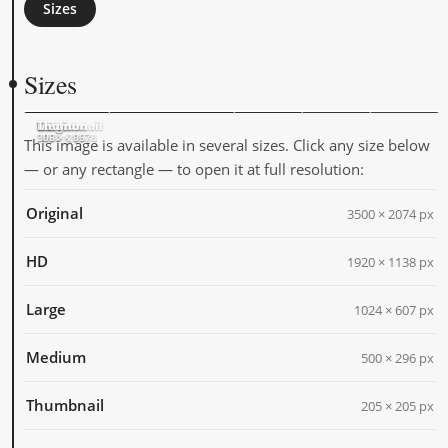
Sizes
Sizes
Original
HD
Large
Medium
Thumbnail
3500 × 2074
1920 × 1138
1024 × 607
500 × 296
205 × 205
This image is available in several sizes. Click any size below
— or any rectangle — to open it at full resolution:
Original
3500 × 2074 px
HD
1920 × 1138 px
Large
1024 × 607 px
Medium
500 × 296 px
Thumbnail
205 × 205 px