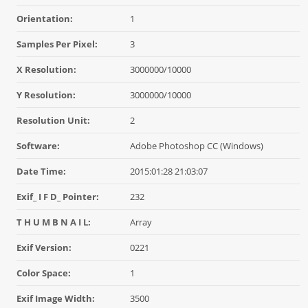
Orientation:
1
Samples Per Pixel:
3
X Resolution:
3000000/10000
Y Resolution:
3000000/10000
Resolution Unit:
2
Software:
Adobe Photoshop CC (Windows)
Date Time:
2015:01:28 21:03:07
Exif_ I F D_ Pointer:
232
T H U M B N A I L:
Array
Exif Version:
0221
Color Space:
1
Exif Image Width:
3500