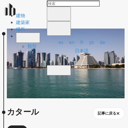
建物
建築家
場所
es
en
fr
pt
de
類型
日本語
ラン
ダム
カタール
記事に戻る