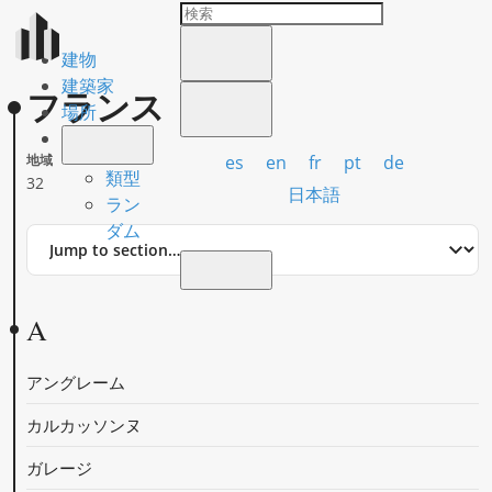
建物
建築家
フランス
場所
es
en
fr
pt
de
地域
類型
32
日本語
ラン
ダム
Jump
to
section
A
アングレーム
カルカッソンヌ
ガレージ