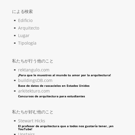
による検索
Edificio
Arquitecto
Lugar
Tipología
私たちが行う他のこと
rektangulo.com
¡Para que le muestres al mundo tu amor por la arquitectura!
buildingsDB.com
Base de datos de rascacielos en Estados Unidos
arkitekturo.com
Concursos de arquitectura para estudiantes
私たちが好む他のこと
Stewart Hicks
El profesor de arquitectura que a todos nos gustaría tener, ¡en
YouTube!
Upstairs