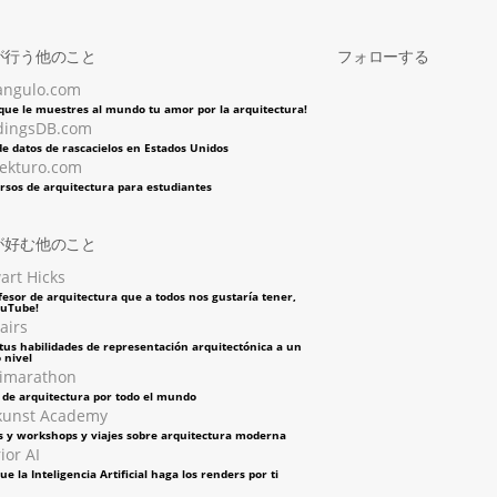
が行う他のこと
フォローする
angulo.com
 que le muestres al mundo tu amor por la arquitectura!
dingsDB.com
e datos de rascacielos en Estados Unidos
tekturo.com
rsos de arquitectura para estudiantes
が好む他のこと
art Hicks
fesor de arquitectura que a todos nos gustaría tener,
ouTube!
airs
tus habilidades de representación arquitectónica a un
 nivel
imarathon
s de arquitectura por todo el mundo
kunst Academy
s y workshops y viajes sobre arquitectura moderna
ior AI
ue la Inteligencia Artificial haga los renders por ti