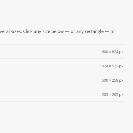
everal sizes. Click any size below — or any rectangle — to
1600 × 824 px
1024 × 527 px
500 × 258 px
205 × 205 px