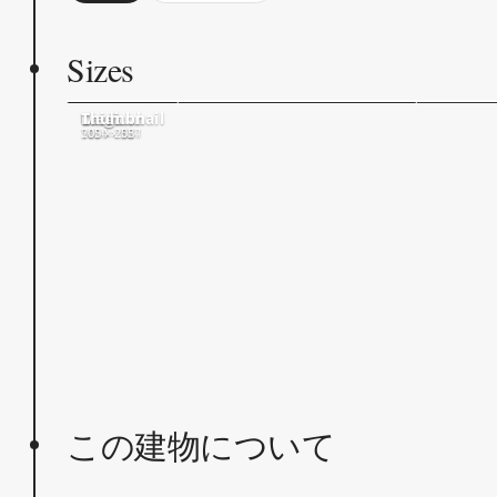
Sizes
Original
Large
Medium
Thumbnail
1600 × 824
1024 × 527
500 × 258
205 × 205
この建物について