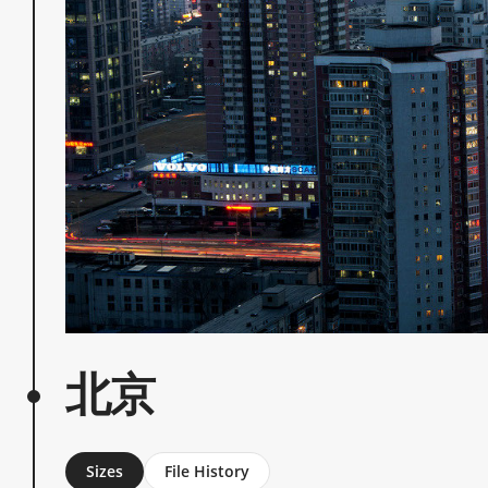
北京
Sizes
File History