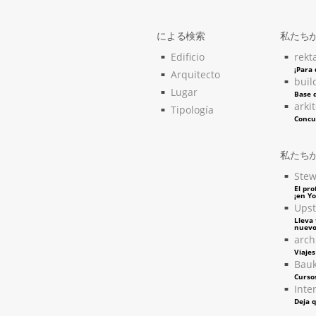
による検索
私たち
Edificio
rekt
¡Para
Arquitecto
buil
Lugar
Base d
arki
Tipología
Concu
私たち
Stew
El pro
¡en Y
Upst
Lleva 
nuevo
arch
Viaje
Bau
Curso
Inter
Deja q