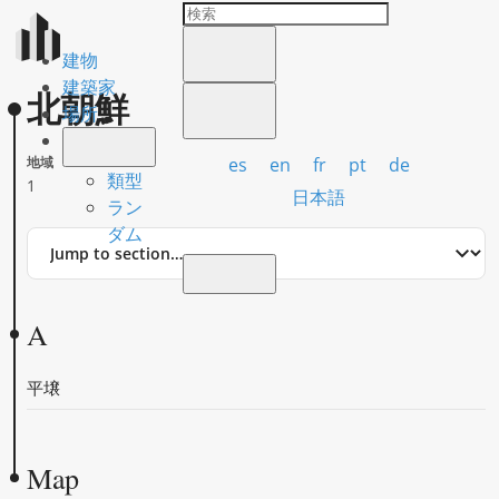
建物
建築家
北朝鮮
場所
es
en
fr
pt
de
地域
類型
1
日本語
ラン
ダム
Jump
to
section
A
平壌
Map