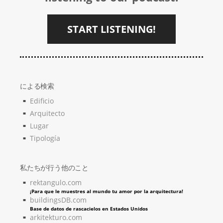
START LISTENING!
による検索
Edificio
Arquitecto
Lugar
Tipología
私たちが行う他のこと
rektangulo.com
¡Para que le muestres al mundo tu amor por la arquitectura!
buildingsDB.com
Base de datos de rascacielos en Estados Unidos
arkitekturo.com