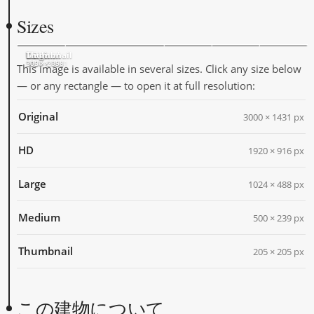
Sizes
Original
HD
Large
Medium
Thumbnail
3000 × 1431
1920 × 916
1024 × 488
500 × 239
205 × 205
This image is available in several sizes. Click any size below
— or any rectangle — to open it at full resolution:
Original
3000 × 1431 px
HD
1920 × 916 px
Large
1024 × 488 px
Medium
500 × 239 px
Thumbnail
205 × 205 px
この建物について