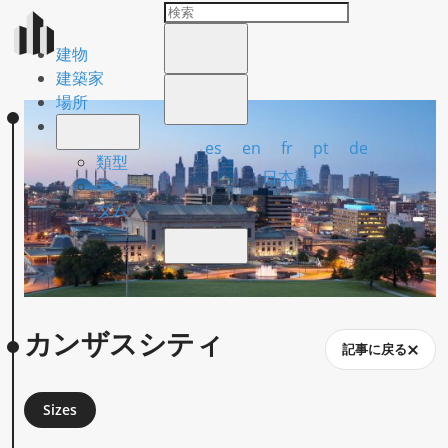
建物
建築家
場所
es
en
fr
pt
de
類型
日本語
ラン
ダム
カンザスシティ
記事に戻る
Sizes