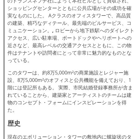
のトランスネフチ社によって本社ビルとして買収され、
ショッピングセンターとともに公共広場がその成功を確
実なものにした。 Aクラスのオフィスタワーで、高品質
の建築、精巧なディテール、最先端のビルサービス、コ
ミュニケーション。
,
ロビーから地下鉄駅へのダイレクト
アクセス、広い駐車場、ボートドックやヘリポートへの
近さなど、最高レベルの交通アクセスとともに、この物
件はテナントや訪問者にとって非常に魅力的なものとな
っている。
このタワーは、約8万5,000m²の商業施設とレジャー施
設、8万5,000m²のオフィスと公共機能を備えており、1
階には登記所もある。 実際、市民結婚登録事務所が含ま
れていることから、建築家とアーティストのチームは建
物のコンセプト・フォームにインスピレーションを得
た。
歴史
現在のエボリューション・タワーの敷地内に螺旋状のタ