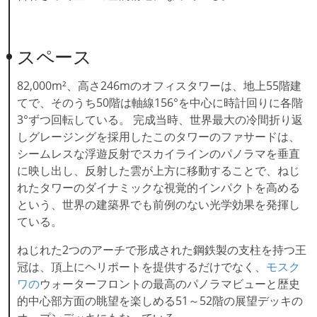
スペース
82,000m²、高さ246mのオフィスタワーは、地上55階建
てで、そのうち50階は軸線156°を中心に時計回りに各階
3°ずつ回転している。 完成当時、世界最大の冷間折り返
しグレージングを採用したこのタワーのファサードは、
シームレスな浮遊反射でスカイラインのパノラマを垂直
に映し出し、反射した雲が上方に移動することで、ねじ
れたタワーのダイナミックな視覚的インパクトを高める
という、世界の建築界でも前例のない光学効果を発揮し
ている。
ねじれた2つのアーチで形成された鋼鉄製の支柱を持つ王
冠は、頂上にヘリポートを提供するだけでなく、
モスク
ワの
ウォーターフロントの最高のパノラマビューと歴史
的中心部方面の眺望を楽しめる51～52階の展望デッキの