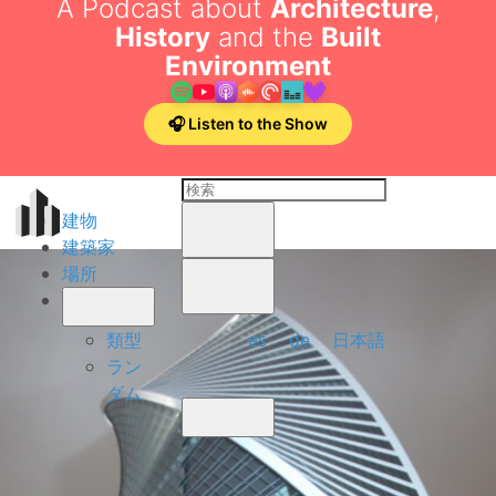
A Podcast about
Architecture
,
History
and the
Built
Environment
🎧 Listen to the Show
建物
建築家
場所
es
de
日本語
類型
ラン
ダム