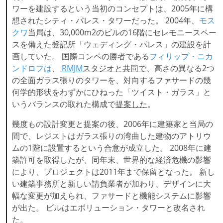
ワーを建設するという当初のコンセプトは、2005年に構
想されたシティ・パレス・タワーだった。 2004年、
モス
クワ
当局は、30,000m2のビルの16階にセレモニースペー
スを備えた登記所「ウェディング・パレス」の建設を計
画していた。 国際コンペの勝者である
フィリップ・ニカ
ンドロフは
、
RMJM
スタジオと共同で
、高さの異なる2つ
の全面ガラス張りのタワーを、対向するファサードの幾
何学的形状をわずかにひねった「ツイスト・ガラス」と
いうバランスの取れた構成で
提案した
。
幾度もの設計変更と提案の後、2006年に建築家と当局の
間で、レジストはガラス張りの湾曲した建物のアトリウ
ムの1階に設置するという合意が成立した。 2008年に建
築許可を取得したが、同年末、世界的な経済危機の影響
により、プロジェクトは2011年まで保留となった。 新し
い建築事務所と新しい請負業者が加わり、デザインに大
幅な変更が加えられ、ファサードと機能システムに影響
が出た。 ビルはエボリューション・タワーと改名され
た。