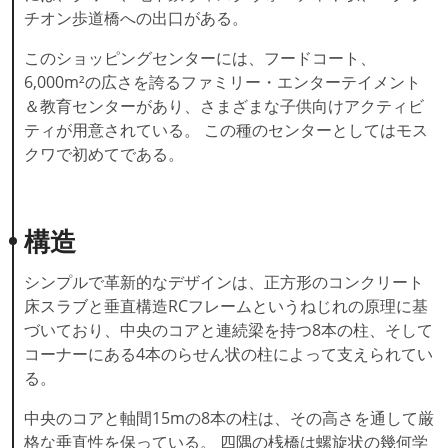
チオン歩道橋への出口がある。
このショッピングセンターには、フードコート、
6,000m²の広さを誇るファミリー・エンターテイメント
＆教育センターがあり、さまざまな子供向けアクティビ
ティが用意されている。 この種のセンターとしてはモス
クワで初めてである。
構造
シンプルで革新的なデザインは、正方形のコンクリート
床スラブと垂直構造RCフレームというねじれの原理に基
づいており、中央のコアと連続梁を持つ8本の柱、そして
コーナーにある4本のらせん状の柱によって支えられてい
る。
中央のコアと軸間15mの8本の柱は、その高さを通して厳
格な垂直性を保っている。 四隅の桟橋は螺旋状の幾何学