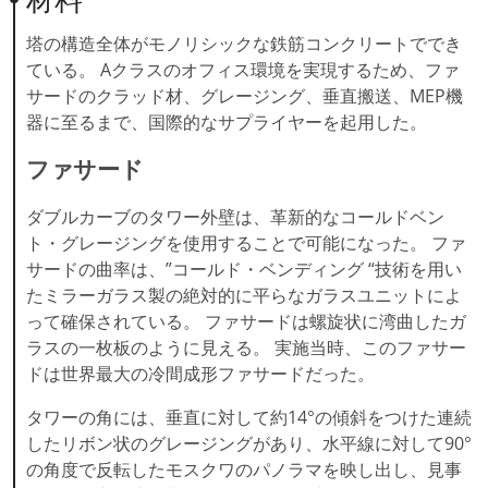
塔の構造全体がモノリシックな鉄筋コンクリートででき
ている。 Aクラスのオフィス環境を実現するため、ファ
サードのクラッド材、グレージング、垂直搬送、MEP機
器に至るまで、国際的なサプライヤーを起用した。
ファサード
ダブルカーブのタワー外壁は、革新的なコールドベン
ト・グレージングを使用することで可能になった。 ファ
サードの曲率は、”コールド・ベンディング “技術を用い
たミラーガラス製の絶対的に平らなガラスユニットによ
って確保されている。 ファサードは螺旋状に湾曲したガ
ラスの一枚板のように見える。 実施当時、このファサー
ドは世界最大の冷間成形ファサードだった。
タワーの角には、垂直に対して約14°の傾斜をつけた連続
したリボン状のグレージングがあり、水平線に対して90°
の角度で反転したモスクワのパノラマを映し出し、見事