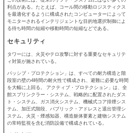
利点がある。たとえば、コール間の移動ロジスティクス
を最適化するように構成されたコンピューターによって
モニターされるインテリジェントな目的地選択制御によ
る待ち時間の短縮や移動時間の短縮などである。
セキュリティ
タワーには、火災やテロ攻撃に対する重要なセキュリテ
ィ対策が施されている。
パッシブ・プロテクション」は、すべての耐力構造と階
段室の壁の4時間の耐火性で構成され、避難に必要な時間
を大幅に上回る。 アクティブ・プロテクション」は、全
館スプリンクラー・システム、戦略的に配置されたダス
ト・システム、ガス消火システム、機械式コア排煙シス
テム、加圧式階段、パブリック・アドレスと退出管理シ
ステム、火災・煙感知器、構造躯体要素と建物システム
の常時監視を含む消防設備で構成されている。