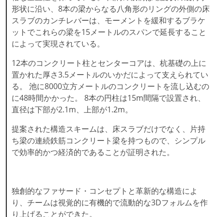
形状に沿い、8本の梁からなる八角形のリングの外側の床
スラブのカンチレバーは、モーメントを緩和するブラケ
ットでこれらの梁を15メートルのスパンで延長すること
によって実現されている。
12本のコンクリート柱とセンターコアは、杭基礎の上に
置かれた厚さ3.5メートルのいかだによって支えられてい
る。 池に8000立方メートルのコンクリートを流し込むの
に48時間かかった。 8本の円柱は15m間隔で設置され、
直径は下部が2.1m、上部が1.2m。
提案された構造スキームは、床スラブだけでなく、片持
ち梁の連続鉄筋コンクリート梁を持つもので、シンプル
で効率的かつ経済的であることが証明された。
独創的なファサード・コンセプトと革新的な構造によ
り、チームは視覚的に有機的で流動的な3Dフォルムを作
り上げることができた。