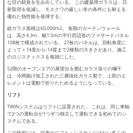
な目の錯覚を生み出している。 この建築用ガラスは、日
射取得を低減し、モスクワの厳しい冬の条件にも耐える
優れた熱性能を発揮する。
総ガラス面積は60,000m2。 各階のカーテンウォール
は、高さ4.3m、幅1.5mの平行四辺形のファサードパネル
108枚で構成されている。 27枚のパネルは、回転角度に
よって＋14度から-14度まで2種類の大きさがあり、施工
のロジスティクスを複雑にした。
52階のオープンエアの展望台を囲むガラス張りの欄干
は、冷間曲げ加工された三層強化ガラス製で、上部のエ
レメントは電動で折りたためるようになっている。
リフト
TWINシステムはリフトに設置された。 これは、同じ車軸
で2つの運転台が1つずつ独立して運転できる初めてのシ
ステムである。
この技術には、従来のリフト・システムにはない多くの