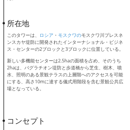
所在地
このタワーは、
ロシア
・
モスクワの
モスクワ川プレスネ
ンスカヤ堤防に開発されたインターナショナル・ビジネ
ス・センターの2ブロックと3ブロックに位置している。
新しい多機能センターは2.5haの面積を占め、そのうち
2haは、バグラチオン堤防と歩道橋から芝生、樹木、噴
水、照明のある景観テラスの上層階へのアクセスを可能
にする、高さ10mに達する儀式用階段を含む景観公共広
場となっている。
コンセプト