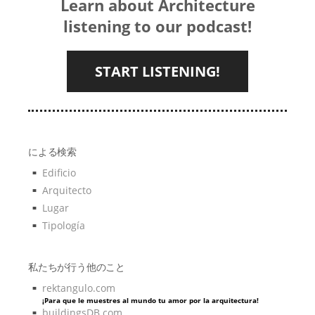
Learn about Architecture
listening to our podcast!
START LISTENING!
による検索
Edificio
Arquitecto
Lugar
Tipología
私たちが行う他のこと
rektangulo.com
¡Para que le muestres al mundo tu amor por la arquitectura!
buildingsDB.com