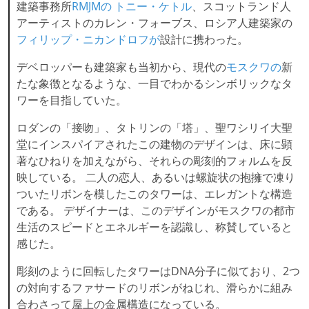
建築事務所
RMJMの
トニー・ケトル
、スコットランド人
アーティストのカレン・フォーブス、ロシア人建築家の
フィリップ・ニカンドロフが
設計に携わった。
デベロッパーも建築家も当初から、現代の
モスクワの
新
たな象徴となるような、一目でわかるシンボリックなタ
ワーを目指していた。
ロダンの「接吻」、タトリンの「塔」、聖ワシリイ大聖
堂にインスパイアされたこの建物のデザインは、床に顕
著なひねりを加えながら、それらの彫刻的フォルムを反
映している。 二人の恋人、あるいは螺旋状の抱擁で凍り
ついたリボンを模したこのタワーは、エレガントな構造
である。 デザイナーは、このデザインがモスクワの都市
生活のスピードとエネルギーを認識し、称賛していると
感じた。
彫刻のように回転したタワーはDNA分子に似ており、2つ
の対向するファサードのリボンがねじれ、滑らかに組み
合わさって屋上の金属構造になっている。