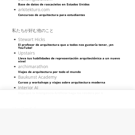
Base de datos de rascacielos en Estados Unidos
arkitekturo.com
Concursos de arquitectura para estudiantes
私たちが好む他のこと
Stewart Hicks
El profesor de arquitectura que a todos nos gustaría tener, ¡en
YouTube!
Upstairs
Lleva tus habilidades de representación arquitectónica a un nuevo
nivel
archimarathon
Viajes de arquitectura por todo el mundo
Baukunst Academy
Cursos y workshops y viajes sobre arquitectura moderna
Interior AI
Deja que la Inteligencia Artificial haga los renders por ti
フォローする
ピクセル＆コード提供