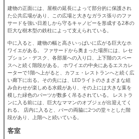
建物の正面には、屋根の延長によって部分的に保護され
た公共広場があり、この広場と大きなガラス張りのファ
サードを強い日差しから守るキャノピーを形成する2本の
巨大な樹木型の鉄柱によって支えられている。
中に入ると、建物の幅と高さいっぱいに広がる巨大なホ
ワイエがある。 ファサードから奥まった場所には、レセ
プション・デスク、各部屋への入り口、上下階のスペー
スへと続く階段がある。 ホワイエの中央にあるエスカレ
ーターで1階へ上がると、カフェ・レストランへと続く広
い廊下に出る。その先には、LEDライトのさまざまな組
み合わせが楽しめる水鏡があり、その上には大きな葉を
模した緑色のパーツが数多く吊るされている。 レストラ
ンに入る前には、巨大なママンのオブジェが出迎えてく
れる。 店内に入ると、バーの両脇に2つの堂々とした階
段があり、上階へと続いている。
客室