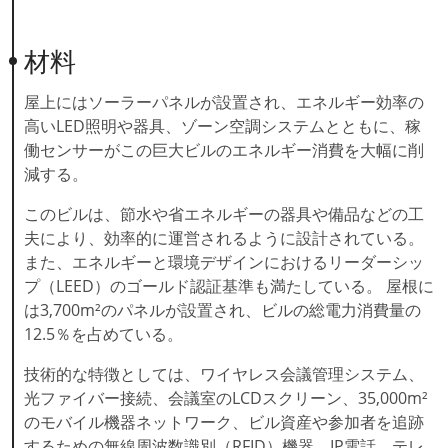
材料
屋上にはソーラーパネルが設置され、エネルギー効率の
高いLED照明や器具、ゾーン空調システムとともに、稼
働センサーがこの巨大ビルのエネルギー消費を大幅に削
減する。
このビルは、節水や省エネルギーの器具や備品などの工
夫により、効率的に運営されるように設計されている。
また、エネルギーと環境デザインにおけるリーダーシッ
プ（LEED）のゴールド認証基準も満たしている。 屋根に
は3,700m²のパネルが設置され、ビルの総電力消費量の
12.5％を占めている。
技術的な特徴としては、ワイヤレス会議管理システム、
光ファイバー接続、会議室のLCDスクリーン、35,000m²
のモバイル機器ネットワーク、ビル資産や参加者を追跡
するための無線周波数識別（RFID）機器、IP電話、テレ