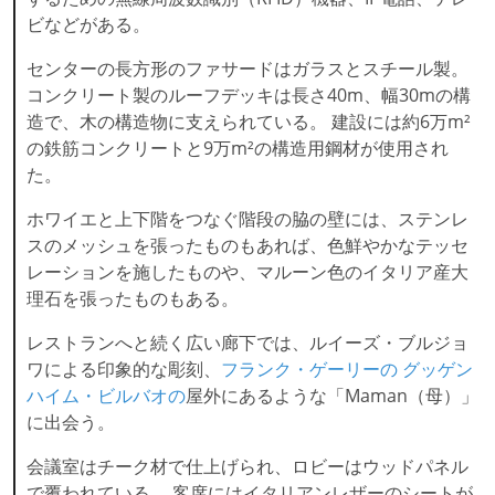
ビなどがある。
センターの長方形のファサードはガラスとスチール製。
コンクリート製のルーフデッキは長さ40m、幅30mの構
造で、木の構造物に支えられている。 建設には約6万m²
の鉄筋コンクリートと9万m²の構造用鋼材が使用され
た。
ホワイエと上下階をつなぐ階段の脇の壁には、ステンレ
スのメッシュを張ったものもあれば、色鮮やかなテッセ
レーションを施したものや、マルーン色のイタリア産大
理石を張ったものもある。
レストランへと続く広い廊下では、ルイーズ・ブルジョ
ワによる印象的な彫刻、
フランク・ゲーリーの
グッゲン
ハイム・ビルバオの
屋外にあるような「Maman（母）」
に出会う。
会議室はチーク材で仕上げられ、ロビーはウッドパネル
で覆われている。 客席にはイタリアンレザーのシートが