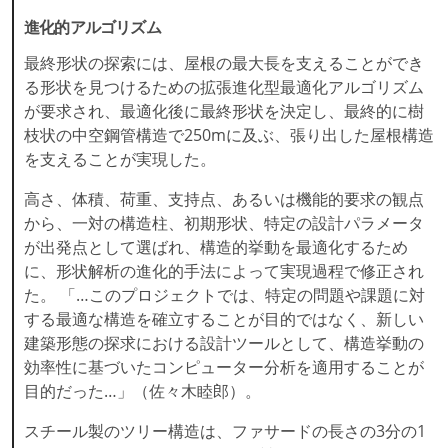
進化的アルゴリズム
最終形状の探索には、屋根の最大長を支えることができ
る形状を見つけるための拡張進化型最適化アルゴリズム
が要求され、最適化後に最終形状を決定し、最終的に樹
枝状の中空鋼管構造で250mに及ぶ、張り出した屋根構造
を支えることが実現した。
高さ、体積、荷重、支持点、あるいは機能的要求の観点
から、一対の構造柱、初期形状、特定の設計パラメータ
が出発点として選ばれ、構造的挙動を最適化するため
に、形状解析の進化的手法によって実現過程で修正され
た。 「…このプロジェクトでは、特定の問題や課題に対
する最適な構造を確立することが目的ではなく、新しい
建築形態の探求における設計ツールとして、構造挙動の
効率性に基づいたコンピューター分析を適用することが
目的だった…」（佐々木睦郎）。
スチール製のツリー構造は、ファサードの長さの3分の1