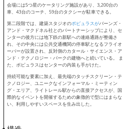
会場には5つ星のケータリング施設があり、3,200台の
車、43台のコーチ、59台のタクシーが駐車できる。
第二段階では、建築スタジオの
ポピュラスが
バーンズ・
アンド・マクドネル社とのパートナーシップにより、セ
ンターの後方には地下鉄の新駅への連絡通路が整備さ
れ、その中央には公共交通機関の停車駅となるフライオ
ーバーが設置され、反対側のカタール・サイエンス・ア
ンド・テクノロジー・パークの建物へと続いている。 ま
た、ポピュラスはセンターの内装も手がけた。
持続可能な要素に加え、最先端のタッチスクリーン・テ
クノロジー、ユニークなインフォーマル・ミーティン
グ・エリア、ライトレール駅からの直接アクセスが、国
際的なイベントを開催するための象徴的で型にはまらな
い、利用しやすいスペースを生み出した。