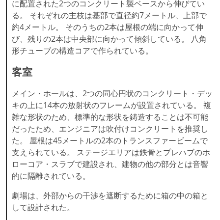
に配置された2つのコンクリート製ベースから伸びてい
る。 それぞれの主枝は基部で直径約7メートル、上部で
約4メートル。 そのうちの2本は屋根の端に向かって伸
び、残りの2本は中央部に向かって傾斜している。 八角
形チューブの構造コアで作られている。
客室
メイン・ホールは、2つの同心円状のコンクリート・デッ
キの上に14本の放射状のフレームが設置されている。 複
雑な形状のため、標準的な形状を鋳造することは不可能
だったため、エンジニアは吹付けコンクリートを推奨し
た。 屋根は45メートルの2本のトランスファービームで
支えられている。 ステージエリアは鉄骨とプレハブのホ
ローコア・スラブで建設され、建物の他の部分とは音響
的に隔離されている。
劇場は、外部からの干渉を遮断するために箱の中の箱と
して設計された。