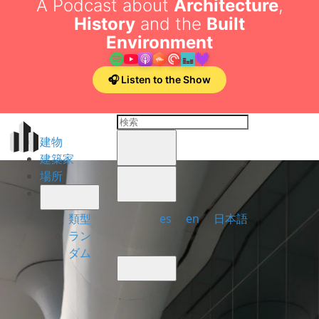
A Podcast about
Architecture
,
History
and the
Built
Environment
🎧 Listen to the Show
建物
建築家
場所
es
en
日本語
類型
ラン
ダム