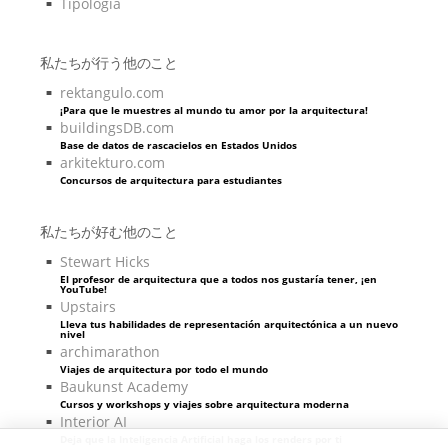
Tipología
私たちが行う他のこと
rektangulo.com
¡Para que le muestres al mundo tu amor por la arquitectura!
buildingsDB.com
Base de datos de rascacielos en Estados Unidos
arkitekturo.com
Concursos de arquitectura para estudiantes
私たちが好む他のこと
Stewart Hicks
El profesor de arquitectura que a todos nos gustaría tener, ¡en
YouTube!
Upstairs
Lleva tus habilidades de representación arquitectónica a un nuevo
nivel
archimarathon
Viajes de arquitectura por todo el mundo
Baukunst Academy
Cursos y workshops y viajes sobre arquitectura moderna
Interior AI
Deja que la Inteligencia Artificial haga los renders por ti