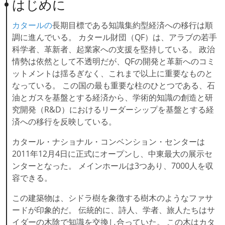
はじめに
カタールの
長期目標である知識集約型経済への移行は順
調に進んでいる。 カタール財団（QF）は、アラブの若手
科学者、革新者、起業家への支援を堅持している。 政治
情勢は依然として不透明だが、QFの開発と革新へのコミ
ットメントは揺るぎなく、これまで以上に重要なものと
なっている。 この国の最も重要な柱のひとつである、石
油とガスを基盤とする経済から、学術的知識の創造と研
究開発（R&D）におけるリーダーシップを基盤とする経
済への移行を反映している。
カタール・ナショナル・コンベンション・センターは
2011年12月4日に正式にオープンし、中東最大の展示セ
ンターとなった。 メインホールは3つあり、7000人を収
容できる。
この建築物は、シドラ樹を象徴する樹木のようなファサ
ードが印象的だ。 伝統的に、詩人、学者、旅人たちはサ
イダーの木陰で知識を交換し合っていた。 この木はカタ