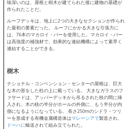
味深いのは、屋根と樹木が建てられた後に建物の基礎が
作られたことだ。
ルーフデッキは、地上に2つの大きなセクションが作られ
た最初の要素だった。 ルーフにかかる大きな引張力に
は、76本のマカロイ・バーを使用した。マカロイ・バー
は高強度の補強材で、効果的な連結機構によって素早く
連結することができる。
樹木
ナショナル・コンベンション・センターの屋根は、巨大
な木の形をした柱の上に載っている。 大きなガラスのフ
ァサードは、アッパーデッキから吊るされた枝の間に挿
入され、木の枝の半分がホールの外側に、もう半分が内
側になるようになっている。 長さ250mのシドラ・ツリ
ーを形成する有機金属構造体は
マレーシアで
製造され、
ドーハに
輸送されて組み立てられた。