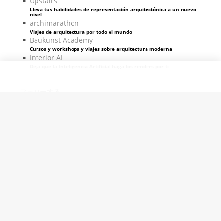
Upstairs
Lleva tus habilidades de representación arquitectónica a un nuevo
nivel
archimarathon
Viajes de arquitectura por todo el mundo
Baukunst Academy
Cursos y workshops y viajes sobre arquitectura moderna
Interior AI
Deja que la Inteligencia Artificial haga los renders por ti
フォローする
ピクセル＆コード提供