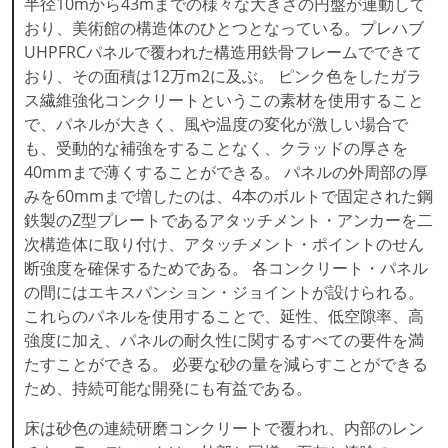
半径10mから43mまでの様々な大きさの円盤が連動して
おり、美術館の構造体のひとつとなっている。プレハブ
UHPFRCパネルで覆われた構造用鉄骨フレームでできて
おり、その面積は12万m2に及ぶ。 ピンク色をしたガラ
ス繊維強化コンクリートというこの素材を使用すること
で、パネルが大きく、風や温度の変化が激しい場合で
も、受動的な補強をすることなく、クラッドの厚さを
40mmまで薄くすることができる。 パネルの外周部の厚
みを60mmまで増したのは、4本のボルトで固定された鋼
鉄製のZ型プレートであるアタッチメント・アンカーを二
次構造体に取り付け、アタッチメント・ポイントのせん
断強度を確保するためである。 各コンクリート・パネル
の間にはエキスパンション・ジョイントが設けられる。
これらのパネルを使用することで、延性、低空隙率、高
強度に加え、パネルの耐久性に関するすべての要件を満
たすことができる。 必要な砂の量を減らすことができる
ため、持続可能な開発にも有益である。
床は砂色の連続研磨コンクリートで覆われ、内部のレン