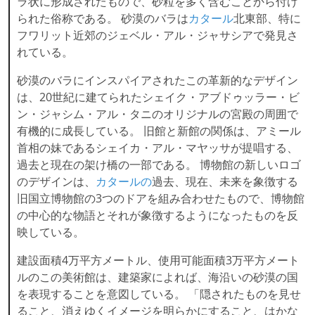
ラ状に形成されたもので、砂粒を多く含むことから付け
られた俗称である。 砂漠のバラは
カタール
北東部、特に
フワリット近郊のジェベル・アル・ジャサシアで発見さ
れている。
砂漠のバラにインスパイアされたこの革新的なデザイン
は、20世紀に建てられたシェイク・アブドゥッラー・ビ
ン・ジャシム・アル・タニのオリジナルの宮殿の周囲で
有機的に成長している。 旧館と新館の関係は、アミール
首相の妹であるシェイカ・アル・マヤッサが提唱する、
過去と現在の架け橋の一部である。 博物館の新しいロゴ
のデザインは、
カタールの
過去、現在、未来を象徴する
旧国立博物館の3つのドアを組み合わせたもので、博物館
の中心的な物語とそれが象徴するようになったものを反
映している。
建設面積4万平方メートル、使用可能面積3万平方メート
ルのこの美術館は、建築家によれば、海沿いの砂漠の国
を表現することを意図している。 「隠されたものを見せ
ること、消えゆくイメージを明らかにすること、はかな