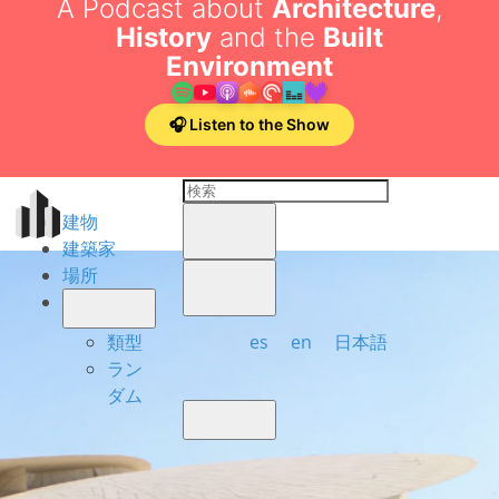
A Podcast about
Architecture
,
History
and the
Built
Environment
🎧 Listen to the Show
建物
建築家
場所
es
en
日本語
類型
ラン
ダム