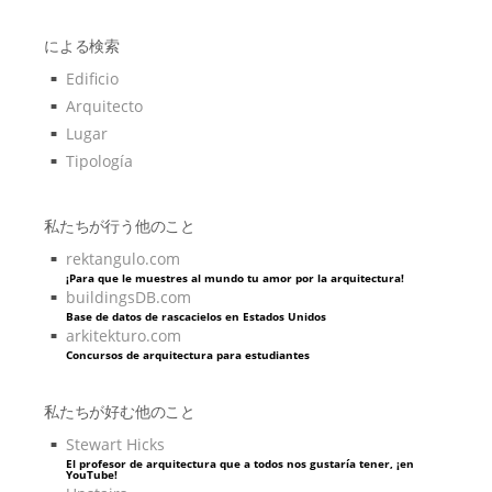
による検索
Edificio
Arquitecto
Lugar
Tipología
私たちが行う他のこと
rektangulo.com
¡Para que le muestres al mundo tu amor por la arquitectura!
buildingsDB.com
Base de datos de rascacielos en Estados Unidos
arkitekturo.com
Concursos de arquitectura para estudiantes
私たちが好む他のこと
Stewart Hicks
El profesor de arquitectura que a todos nos gustaría tener, ¡en
YouTube!