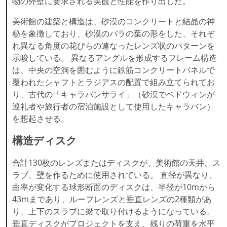
物の外壁に要求される美観と性能を作り出した。
美術館の建築と構造は、砂漠のコンクリートと結晶の神
秘を象徴しており、砂漠のバラの葉の形をした、それぞ
れ異なる角度の花びらの連なったレンズ状のパターンを
示唆している。 異なるアングルを形成するフレーム構造
は、中央の空洞を囲むように鉄筋コンクリートパネルで
覆われたシャフトとラジアスの配置で組み立てられてお
り、古代の「キャラバンサライ」（砂漠でベドウィンが
巡礼者や旅行者の宿泊施設として使用したキャラバン）
を想起させる。
構造ディスク
合計130枚のレンズまたはディスクが、美術館の天井、ス
ラブ、壁を作るために使用されている。 直径が異なり、
曲率が変化する球形断面のディスクは、半径が10mから
43mまであり、ルーフレンズと垂直レンズの2種類があ
り、上下のスラブに梁で取り付けるようになっている。
垂直ディスクがプロジェクトを支え、残りの荷重を水平