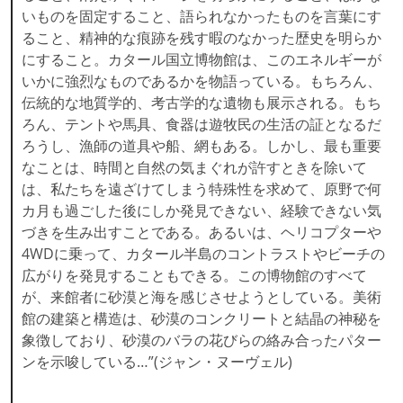
いものを固定すること、語られなかったものを言葉にす
ること、精神的な痕跡を残す暇のなかった歴史を明らか
にすること。カタール国立博物館は、このエネルギーが
いかに強烈なものであるかを物語っている。もちろん、
伝統的な地質学的、考古学的な遺物も展示される。もち
ろん、テントや馬具、食器は遊牧民の生活の証となるだ
ろうし、漁師の道具や船、網もある。しかし、最も重要
なことは、時間と自然の気まぐれが許すときを除いて
は、私たちを遠ざけてしまう特殊性を求めて、原野で何
カ月も過ごした後にしか発見できない、経験できない気
づきを生み出すことである。あるいは、ヘリコプターや
4WDに乗って、カタール半島のコントラストやビーチの
広がりを発見することもできる。この博物館のすべて
が、来館者に砂漠と海を感じさせようとしている。美術
館の建築と構造は、砂漠のコンクリートと結晶の神秘を
象徴しており、砂漠のバラの花びらの絡み合ったパター
ンを示唆している…”(ジャン・ヌーヴェル)