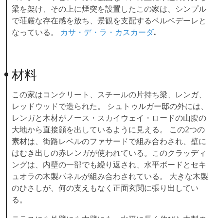
梁を架け、その上に煙突を設置したこの家は、シンプル
で荘厳な存在感を放ち、景観を支配するベルベデーレと
なっている。
カサ・デ・ラ・カスカーダ
.
材料
この家はコンクリート、スチールの片持ち梁、レンガ、
レッドウッドで造られた。 シュトゥルガー邸の外には、
レンガと木材がノース・スカイウェイ・ロードの山腹の
大地から直接顔を出しているように見える。 この2つの
素材は、街路レベルのファサードで組み合わされ、壁に
はむき出しの赤レンガが使われている。このクラッディ
ングは、内壁の一部でも繰り返され、水平ボードとセキ
ュオラの木製パネルが組み合わされている。 大きな木製
のひさしが、何の支えもなく正面玄関に張り出してい
る。