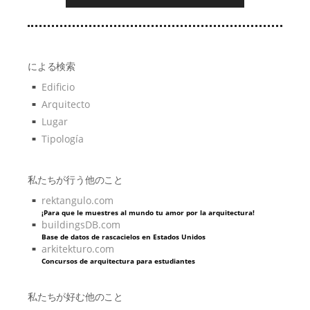
による検索
Edificio
Arquitecto
Lugar
Tipología
私たちが行う他のこと
rektangulo.com
¡Para que le muestres al mundo tu amor por la arquitectura!
buildingsDB.com
Base de datos de rascacielos en Estados Unidos
arkitekturo.com
Concursos de arquitectura para estudiantes
私たちが好む他のこと