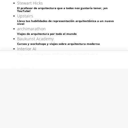
Stewart Hicks
El profesor de arquitectura que a todos nos gustaría tener, ¡en
YouTube!
Upstairs
Lleva tus habilidades de representación arquitectónica a un nuevo
nivel
archimarathon
Viajes de arquitectura por todo el mundo
Baukunst Academy
Cursos y workshops y viajes sobre arquitectura moderna
Interior AI
Deja que la Inteligencia Artificial haga los renders por ti
フォローする
ピクセル＆コード提供