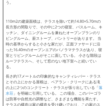
う。
110m2の建築面積は、テラスを除いて約14.80×5.70mの
長方形の間取りで、その中に2つの寝室、バスルーム、キ
ッチン、ダイニングルームを兼ねたオープンプランのリ
ビングルーム、薪ストーブ、パントリーがあります。 当
時の基準からすると小さな家だが、正面ファサードに沿
った16.40mのオープンエアのパノラマテラスがあり、寝
室とリビングルームがそこに面している。 小さな階段は
ルーフテラスへ、そして窓のない地下室へと続いてい
る。
長さ約17メートルの印象的なキャンティレバー・テラス
とその上にかかる屋根は、ベアラン・クリークにある滝
の上に2つのコンクリート・テラスが張り出している「
落
水荘
」を明確に引用している。 この場合、このパーゴラ
は防寒や自然光の調整など、さまざまな機能を果たす。
テラスの構造は家の構造を受け継いでおり、この家のス