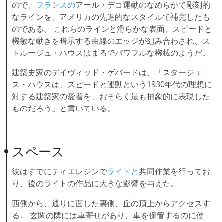
ので、
フランスの
アール・デコ運動のなめらかで彫刻的
なラインを、アメリカの先進的なスタイルで補完したも
のである。 これらのラインと滑らかな表面、スピードと
機敏な動きを暗示する曲線のエッジが組み合わされ、ス
トルージュ・ハウスはまるでパワフルな機械のようだ。
建築史家のデイヴィッド・ゲバードは、「スタージェ
ス・ハウスは、スピードと運動という1930年代の理想に
対する建築家の愛着を、おそらく最も抽象的に表現した
ものだろう」と書いている。
スペース
彼はすでにティエレジンで
ライトと
共同作業を行ってお
り、後のライトの作品に大きな影響を与えた。
西側から、通りに面した裏側、丘の頂上からアクセスす
る。 玄関の隣には車寄せがあり、車を保管するのに使