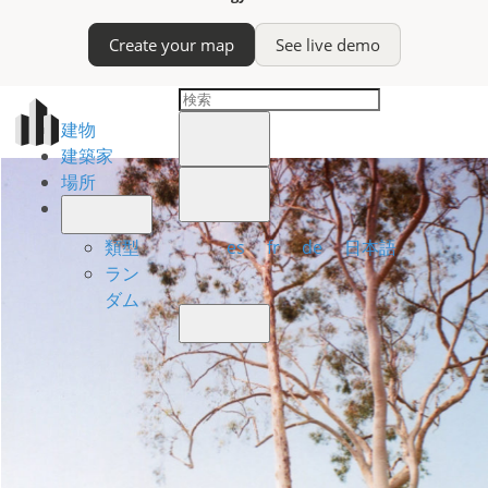
Create your map
See live demo
建物
建築家
場所
es
fr
de
日本語
類型
ラン
ダム