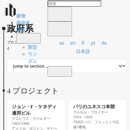
建物
建築家
政府系
場所
es
en
fr
pt
de
プロジェクト
類型
4
日本語
ラン
ダム
Jump
to
section
4 プロジェクト
ジョン・F・ケネディ
パリのユネスコ本部
連邦ビル
マルセル・ブロイヤー
1953 - 1958
グロピウス、ヴァルター
75007 パリ、フォントノワ広
1963-1966
場7番地
アメリカ、ボストン、サドベ