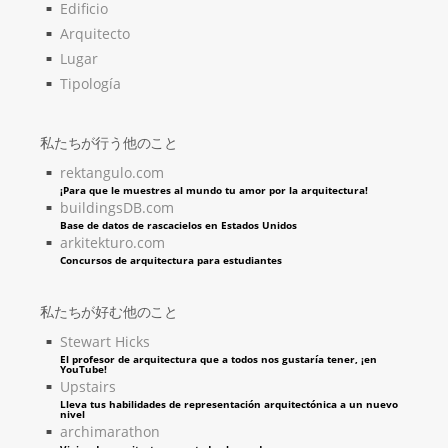
Edificio
Arquitecto
Lugar
Tipología
私たちが行う他のこと
rektangulo.com
¡Para que le muestres al mundo tu amor por la arquitectura!
buildingsDB.com
Base de datos de rascacielos en Estados Unidos
arkitekturo.com
Concursos de arquitectura para estudiantes
私たちが好む他のこと
Stewart Hicks
El profesor de arquitectura que a todos nos gustaría tener, ¡en
YouTube!
Upstairs
Lleva tus habilidades de representación arquitectónica a un nuevo
nivel
archimarathon