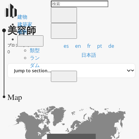
建物
建築家
美容師
場所
es
en
fr
pt
de
プロジェクト
類型
0
日本語
ラン
ダム
Jump
to
section
Map