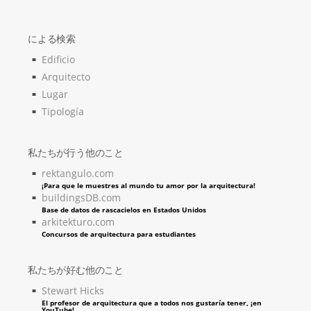
による検索
Edificio
Arquitecto
Lugar
Tipología
私たちが行う他のこと
rektangulo.com
¡Para que le muestres al mundo tu amor por la arquitectura!
buildingsDB.com
Base de datos de rascacielos en Estados Unidos
arkitekturo.com
Concursos de arquitectura para estudiantes
私たちが好む他のこと
Stewart Hicks
El profesor de arquitectura que a todos nos gustaría tener, ¡en
YouTube!