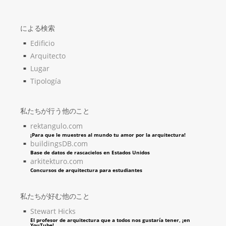
による検索
Edificio
Arquitecto
Lugar
Tipología
私たちが行う他のこと
rektangulo.com
¡Para que le muestres al mundo tu amor por la arquitectura!
buildingsDB.com
Base de datos de rascacielos en Estados Unidos
arkitekturo.com
Concursos de arquitectura para estudiantes
私たちが好む他のこと
Stewart Hicks
El profesor de arquitectura que a todos nos gustaría tener, ¡en
YouTube!