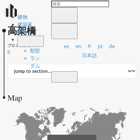
建物
建築家
高架橋
場所
es
en
fr
pt
de
プロジェクト
類型
0
日本語
ラン
ダム
Jump
to
section
Map