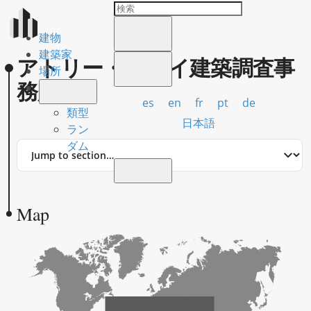
建物
建築家
アトリー・ファイ建築調査事
場所
務所
es
en
fr
pt
de
類型
日本語
ラン
Jump
ダム
to
section
Map