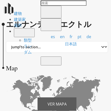
建物
建築家
エルナンデス、エクトル
場所
es
en
fr
pt
de
類型
Jump
日本語
ラン
to
ダム
section
Map
VER MAPA