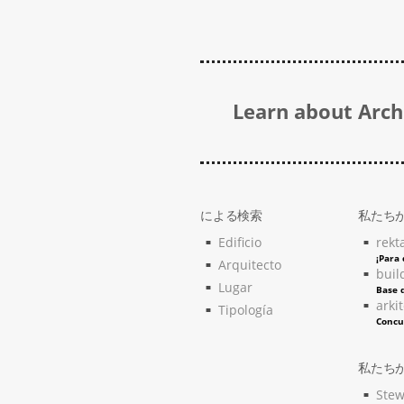
Learn about Archi
による検索
私たち
Edificio
rekt
¡Para
Arquitecto
buil
Lugar
Base d
arki
Tipología
Concu
私たち
Stew