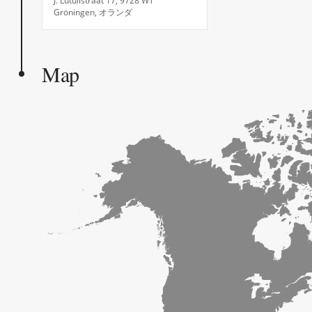
J. Lutulistraat 17, 9728 WT
Gröningen, オランダ
Map