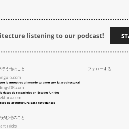
tecture listening to our podcast!
ST
が行う他のこと
フォローする
angulo.com
 que le muestres al mundo tu amor por la arquitectura!
dingsDB.com
e datos de rascacielos en Estados Unidos
tekturo.com
rsos de arquitectura para estudiantes
が好む他のこと
art Hicks