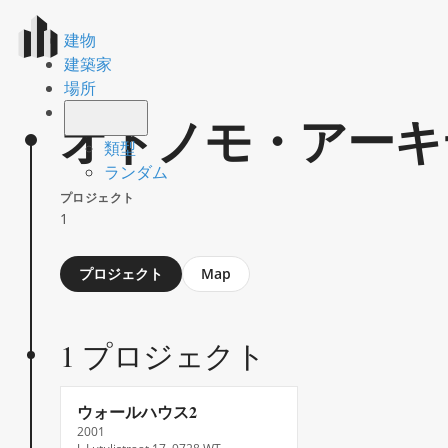
建物
建築家
場所
オトノモ・アーキ
類型
ランダム
プロジェクト
1
Jump
プロジェクト
Map
to
section
1 プロジェクト
ウォールハウス2
2001