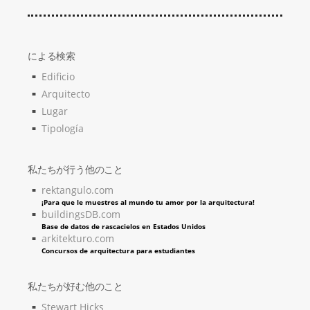
による検索
Edificio
Arquitecto
Lugar
Tipología
私たちが行う他のこと
rektangulo.com
¡Para que le muestres al mundo tu amor por la arquitectura!
buildingsDB.com
Base de datos de rascacielos en Estados Unidos
arkitekturo.com
Concursos de arquitectura para estudiantes
私たちが好む他のこと
Stewart Hicks