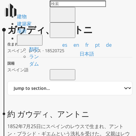
建物
建築家
ガウディ、アントニ
場所
es
en
fr
pt
de
生まれ
類型
スペイン、レウス · 18520725
日本語
ラン
ダム
国籍
スペイン語
Jump
to
section
約 ガウディ、アントニ
1852年7月25日にスペインのレウスで生まれ、アント
ン・プラシド・ギエムという洗礼を受けた。 父親はレウ