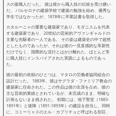
スの釜職人だった。 彼は彼から職人技の伝統を受け継い
だ。 バルセロナの建築学校で建築の勉強を始め、優秀な
学生ではなかったが、1878年に卒業証書を取得した。
カタルーニャの重要な建築家であり、モダニスムを代表
する建築家であり、20世紀の芸術的アヴァンギャルドの
主要な先駆者の一人である。 その姿は建築史の中で超然
としたものであったが、それは彼の一見直感的な革新性
だけでなく、国際的な流行とはかけ離れた、ほとんど常
に職人技にインスパイアされた実践によるものであっ
た。
彼の最初の依頼のひとつは、マタロの労働者協同組合の
設計だった。 1883年、彼はサグラダ・ファミリア教会の
建築家に任命された。この作品は彼の生涯を占め、彼の
主な芸術的業績とされているが、未完成のまま、明確な
計画もないまま残された。 初期には、地下聖堂（1883-
1891年）と後陣（1891-1893年）の建設を担当し、同時
に、コミーリャスのエル・カプリチョと呼ばれる別荘、