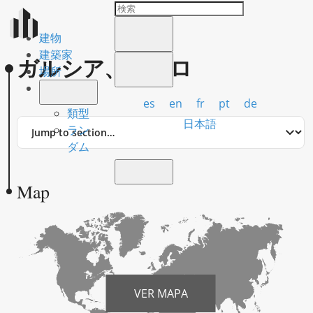
建物
建築家
ガルシア、ペドロ
場所
es
en
fr
pt
de
類型
Jump
日本語
ラン
to
ダム
section
Map
VER MAPA