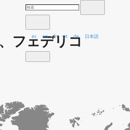
、フェデリコ
es
en
fr
pt
de
日本語