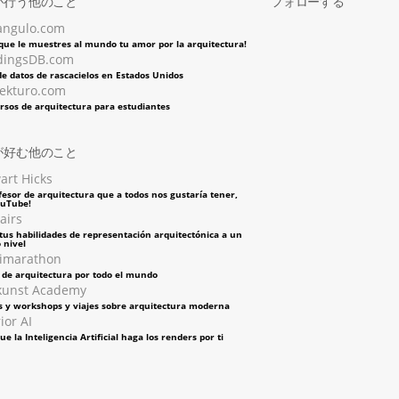
が行う他のこと
フォローする
angulo.com
 que le muestres al mundo tu amor por la arquitectura!
dingsDB.com
e datos de rascacielos en Estados Unidos
tekturo.com
rsos de arquitectura para estudiantes
が好む他のこと
art Hicks
fesor de arquitectura que a todos nos gustaría tener,
ouTube!
airs
tus habilidades de representación arquitectónica a un
 nivel
imarathon
s de arquitectura por todo el mundo
kunst Academy
s y workshops y viajes sobre arquitectura moderna
ior AI
ue la Inteligencia Artificial haga los renders por ti