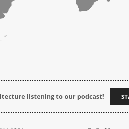
tecture listening to our podcast!
ST