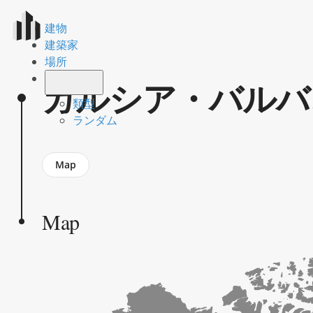
建物
建築家
場所
ガルシア・バルバ
類型
ランダム
Jump
Map
to
section
Map