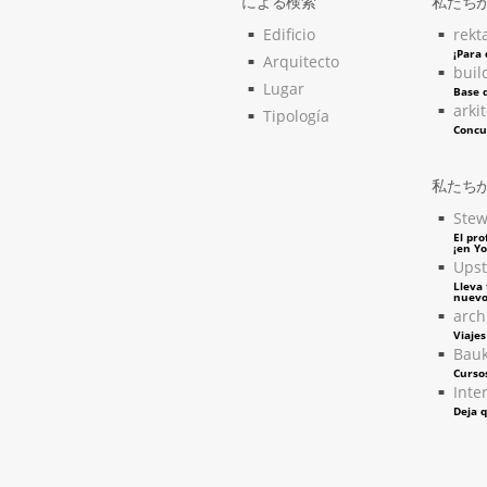
による検索
私たち
Edificio
rekt
¡Para
Arquitecto
buil
Lugar
Base d
arki
Tipología
Concu
私たち
Stew
El pro
¡en Y
Upst
Lleva 
nuevo
arch
Viaje
Bau
Curso
Inter
Deja q