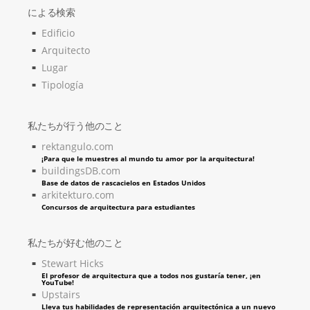
による検索
Edificio
Arquitecto
Lugar
Tipología
私たちが行う他のこと
rektangulo.com
¡Para que le muestres al mundo tu amor por la arquitectura!
buildingsDB.com
Base de datos de rascacielos en Estados Unidos
arkitekturo.com
Concursos de arquitectura para estudiantes
私たちが好む他のこと
Stewart Hicks
El profesor de arquitectura que a todos nos gustaría tener, ¡en
YouTube!
Upstairs
Lleva tus habilidades de representación arquitectónica a un nuevo