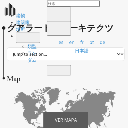
建物
建築家
グアラート・アーキテクツ
場所
es
en
fr
pt
de
類型
Jump
日本語
ラン
to
ダム
section
Map
VER MAPA