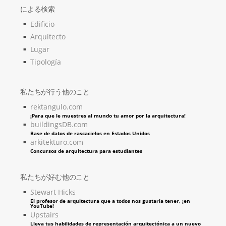
による検索
Edificio
Arquitecto
Lugar
Tipología
私たちが行う他のこと
rektangulo.com
¡Para que le muestres al mundo tu amor por la arquitectura!
buildingsDB.com
Base de datos de rascacielos en Estados Unidos
arkitekturo.com
Concursos de arquitectura para estudiantes
私たちが好む他のこと
Stewart Hicks
El profesor de arquitectura que a todos nos gustaría tener, ¡en
YouTube!
Upstairs
Lleva tus habilidades de representación arquitectónica a un nuevo