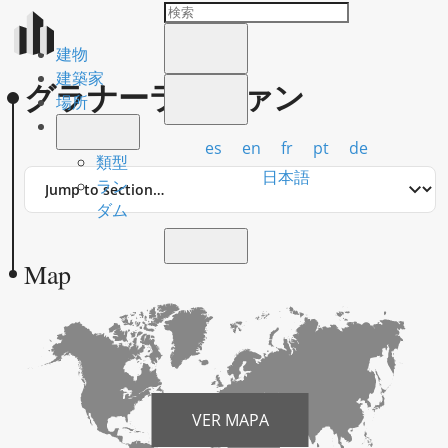
建物
建築家
グラナーラ、ファン
場所
es
en
fr
pt
de
類型
Jump
日本語
ラン
to
ダム
section
Map
VER MAPA