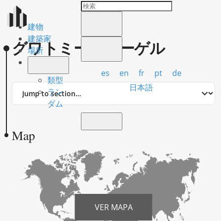
建物
建築家
グワトミー・シーゲル
場所
es
en
fr
pt
de
類型
Jump
日本語
ラン
to
ダム
section
Map
VER MAPA