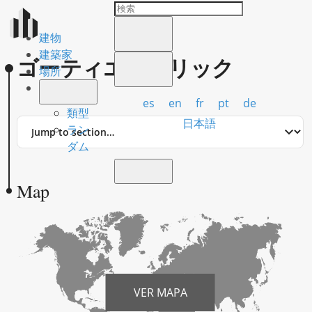
建物
建築家
ゴーティエ，エリック
場所
es
en
fr
pt
de
類型
Jump
日本語
ラン
to
ダム
section
Map
VER MAPA