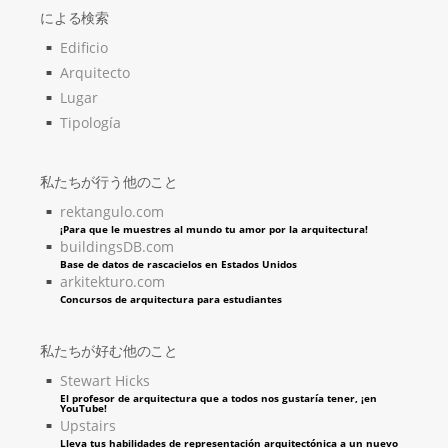
による検索
Edificio
Arquitecto
Lugar
Tipología
私たちが行う他のこと
rektangulo.com
¡Para que le muestres al mundo tu amor por la arquitectura!
buildingsDB.com
Base de datos de rascacielos en Estados Unidos
arkitekturo.com
Concursos de arquitectura para estudiantes
私たちが好む他のこと
Stewart Hicks
El profesor de arquitectura que a todos nos gustaría tener, ¡en
YouTube!
Upstairs
Lleva tus habilidades de representación arquitectónica a un nuevo