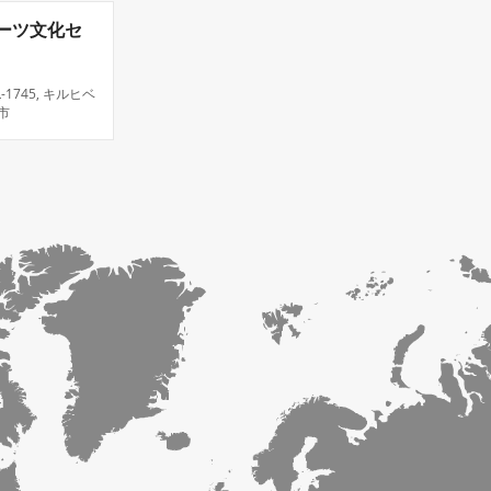
ーツ文化セ
n L-1745, キルヒベ
市