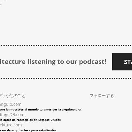
tecture listening to our podcast!
ST
が行う他のこと
フォローする
angulo.com
 que le muestres al mundo tu amor por la arquitectura!
dingsDB.com
e datos de rascacielos en Estados Unidos
tekturo.com
rsos de arquitectura para estudiantes