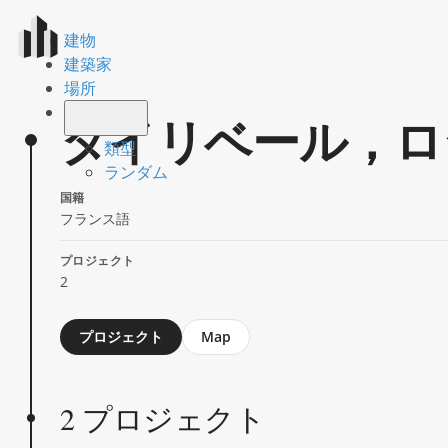
建物
建築家
場所
タイリベール，ロ
類型
ランダム
国籍
フランス語
プロジェクト
2
Jump
プロジェクト
Map
to
section
2 プロジェクト