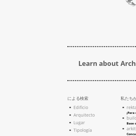
Learn about Archi
による検索
私たち
Edificio
rekt
¡Para
Arquitecto
buil
Lugar
Base d
arki
Tipología
Concu