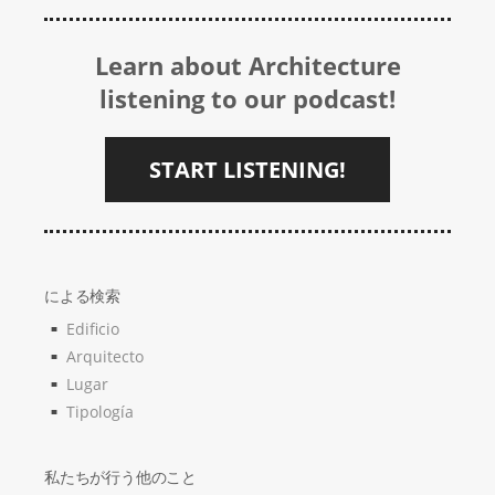
Learn about Architecture
listening to our podcast!
START LISTENING!
による検索
Edificio
Arquitecto
Lugar
Tipología
私たちが行う他のこと