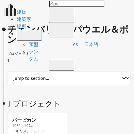
建物
建築家
チェンバリン、パウエル＆ボ
場所
ン
es
日本語
類型
ラン
プロジェクト
ダム
1
Jump
to
section
1 プロジェクト
バービカン
1963 – 1974
イギリス、ロンドン