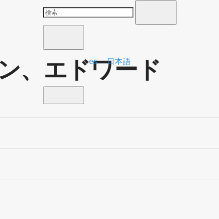
ン、エドワード
es
日本語