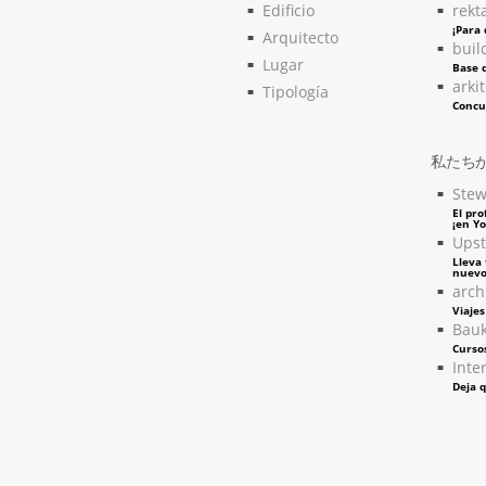
Edificio
rekt
¡Para
Arquitecto
buil
Lugar
Base d
arki
Tipología
Concu
私たち
Stew
El pro
¡en Y
Upst
Lleva 
nuevo
arch
Viaje
Bau
Curso
Inter
Deja q