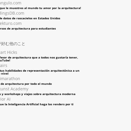
angulo.com
 que le muestres al mundo tu amor por la arquitectura!
dingsDB.com
e datos de rascacielos en Estados Unidos
tekturo.com
rsos de arquitectura para estudiantes
が好む他のこと
art Hicks
fesor de arquitectura que a todos nos gustaría tener,
ouTube!
airs
tus habilidades de representación arquitectónica a un
 nivel
imarathon
s de arquitectura por todo el mundo
kunst Academy
s y workshops y viajes sobre arquitectura moderna
ior AI
ue la Inteligencia Artificial haga los renders por ti