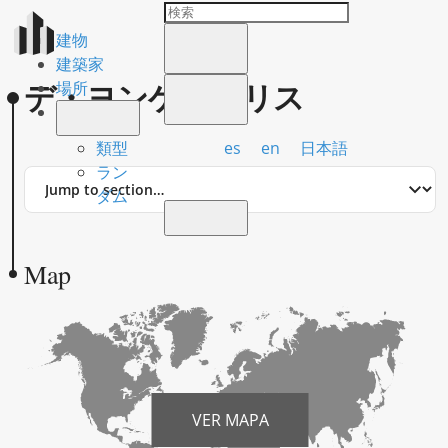
建物
建築家
デ・ヨンゲ、クリス
場所
es
en
日本語
類型
ラン
Jump
ダム
to
section
Map
VER MAPA