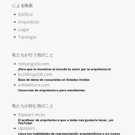
による検索
Edificio
Arquitecto
Lugar
Tipología
私たちが行う他のこと
rektangulo.com
¡Para que le muestres al mundo tu amor por la arquitectura!
buildingsDB.com
Base de datos de rascacielos en Estados Unidos
arkitekturo.com
Concursos de arquitectura para estudiantes
私たちが好む他のこと
Stewart Hicks
El profesor de arquitectura que a todos nos gustaría tener, ¡en
YouTube!
Upstairs
Lleva tus habilidades de representación arquitectónica a un nuevo