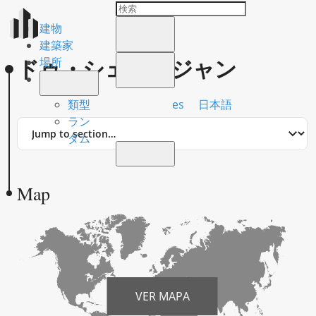
建物
建築家
ドゥ・シェル、ジャン
場所
es
日本語
類型
ラン
Jump
ダム
to
section
Map
VER MAPA