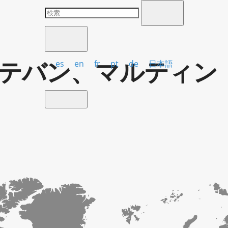
テバン、マルティン
es
en
fr
pt
de
日本語