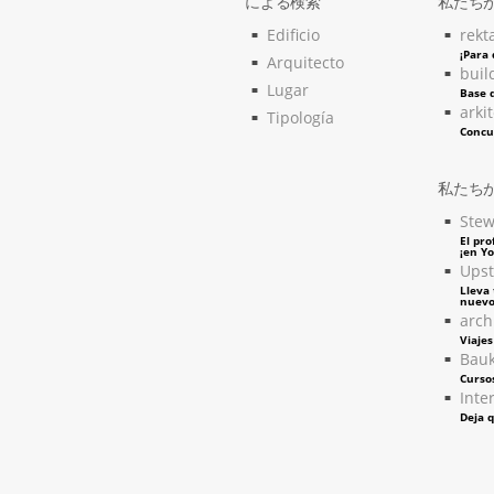
による検索
私たち
Edificio
rekt
¡Para
Arquitecto
buil
Lugar
Base d
arki
Tipología
Concu
私たち
Stew
El pro
¡en Y
Upst
Lleva 
nuevo
arch
Viaje
Bau
Curso
Inter
Deja q