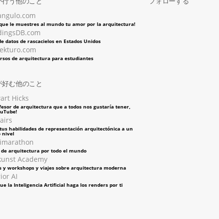
が行う他のこと
フォローする
angulo.com
 que le muestres al mundo tu amor por la arquitectura!
dingsDB.com
e datos de rascacielos en Estados Unidos
tekturo.com
rsos de arquitectura para estudiantes
が好む他のこと
art Hicks
fesor de arquitectura que a todos nos gustaría tener,
ouTube!
airs
tus habilidades de representación arquitectónica a un
 nivel
imarathon
s de arquitectura por todo el mundo
kunst Academy
s y workshops y viajes sobre arquitectura moderna
ior AI
ue la Inteligencia Artificial haga los renders por ti