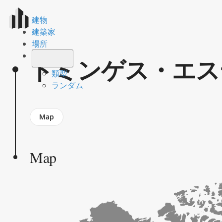
建物
建築家
場所
ドミンゲス・エス
類型
ランダム
Jump
Map
to
section
Map