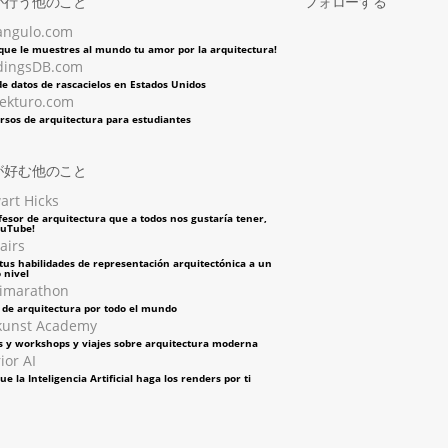
が行う他のこと
フォローする
angulo.com
 que le muestres al mundo tu amor por la arquitectura!
dingsDB.com
e datos de rascacielos en Estados Unidos
tekturo.com
rsos de arquitectura para estudiantes
が好む他のこと
art Hicks
fesor de arquitectura que a todos nos gustaría tener,
ouTube!
airs
tus habilidades de representación arquitectónica a un
 nivel
imarathon
s de arquitectura por todo el mundo
kunst Academy
s y workshops y viajes sobre arquitectura moderna
ior AI
ue la Inteligencia Artificial haga los renders por ti