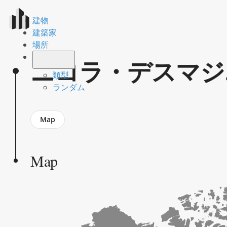
建物
建築家
場所
ニコラ・デスマジ
類型
ランダム
Jump
Map
to
section
Map