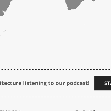
tecture listening to our podcast!
ST