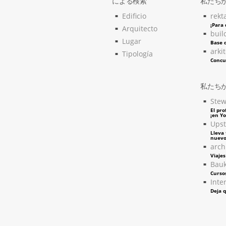
による検索
私たち
Edificio
rekt
¡Para
Arquitecto
buil
Lugar
Base d
arki
Tipología
Concu
私たち
Stew
El pro
¡en Y
Upst
Lleva 
nuevo
arch
Viaje
Bau
Curso
Inter
Deja q