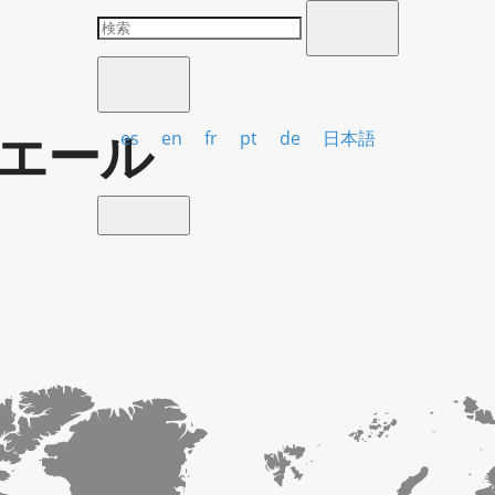
エール
es
en
fr
pt
de
日本語