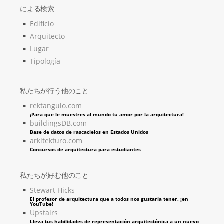
による検索
Edificio
Arquitecto
Lugar
Tipología
私たちが行う他のこと
rektangulo.com
¡Para que le muestres al mundo tu amor por la arquitectura!
buildingsDB.com
Base de datos de rascacielos en Estados Unidos
arkitekturo.com
Concursos de arquitectura para estudiantes
私たちが好む他のこと
Stewart Hicks
El profesor de arquitectura que a todos nos gustaría tener, ¡en
YouTube!
Upstairs
Lleva tus habilidades de representación arquitectónica a un nuevo