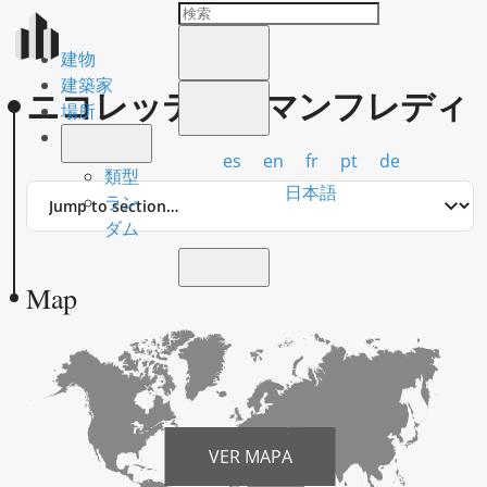
建物
建築家
ニコレッティ、マンフレディ
場所
es
en
fr
pt
de
類型
Jump
日本語
ラン
to
ダム
section
Map
VER MAPA