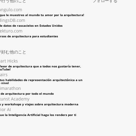
が行う他のこと
フォローする
angulo.com
 que le muestres al mundo tu amor por la arquitectura!
dingsDB.com
e datos de rascacielos en Estados Unidos
tekturo.com
rsos de arquitectura para estudiantes
が好む他のこと
art Hicks
fesor de arquitectura que a todos nos gustaría tener,
ouTube!
airs
tus habilidades de representación arquitectónica a un
 nivel
imarathon
s de arquitectura por todo el mundo
kunst Academy
s y workshops y viajes sobre arquitectura moderna
ior AI
ue la Inteligencia Artificial haga los renders por ti