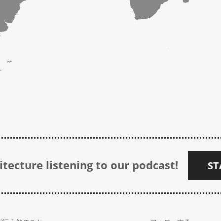
tecture listening to our podcast!
ST