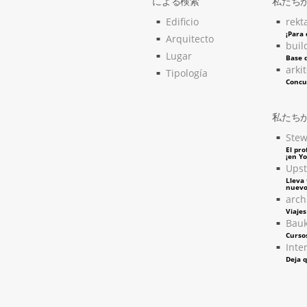
による検索
私たち
Edificio
rekt
¡Para
Arquitecto
buil
Lugar
Base d
arki
Tipología
Concu
私たち
Stew
El pro
¡en Y
Upst
Lleva 
nuevo
arch
Viaje
Bau
Curso
Inter
Deja q