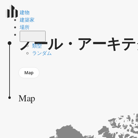
建物
建築家
場所
ノール・アーキテ
類型
ランダム
Jump
Map
to
section
Map