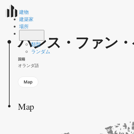
建物
建築家
場所
ハンス・ファン・
類型
ランダム
国籍
オランダ語
Jump
Map
to
section
Map