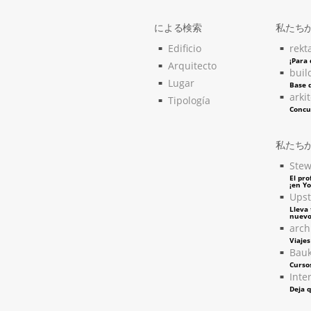
による検索
私たち
Edificio
rekt
¡Para
Arquitecto
buil
Lugar
Base d
arki
Tipología
Concu
私たち
Stew
El pro
¡en Y
Upst
Lleva 
nuevo
arch
Viaje
Bau
Curso
Inter
Deja q