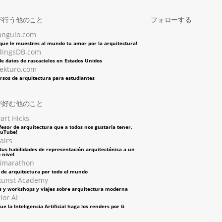
が行う他のこと
フォローする
angulo.com
 que le muestres al mundo tu amor por la arquitectura!
dingsDB.com
e datos de rascacielos en Estados Unidos
tekturo.com
rsos de arquitectura para estudiantes
が好む他のこと
art Hicks
fesor de arquitectura que a todos nos gustaría tener,
ouTube!
airs
tus habilidades de representación arquitectónica a un
 nivel
imarathon
s de arquitectura por todo el mundo
kunst Academy
s y workshops y viajes sobre arquitectura moderna
ior AI
ue la Inteligencia Artificial haga los renders por ti