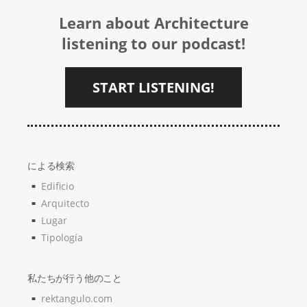
Learn about Architecture
listening to our podcast!
START LISTENING!
による検索
Edificio
Arquitecto
Lugar
Tipología
私たちが行う他のこと
rektangulo.com