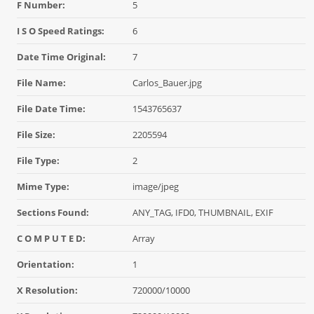
F Number:
5
I S O Speed Ratings:
6
Date Time Original:
7
File Name:
Carlos_Bauer.jpg
File Date Time:
1543765637
File Size:
2205594
File Type:
2
Mime Type:
image/jpeg
Sections Found:
ANY_TAG, IFD0, THUMBNAIL, EXIF
C O M P U T E D:
Array
Orientation:
1
X Resolution:
720000/10000