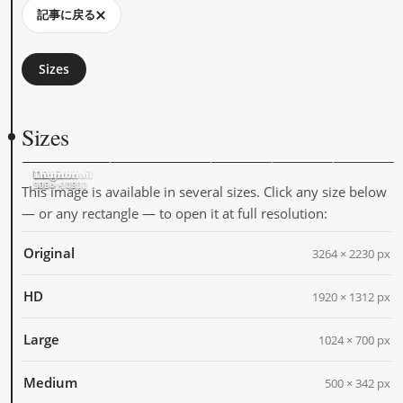
記事に戻る
Sizes
Sizes
Original
HD
Large
Medium
Thumbnail
3264 × 2230
1920 × 1312
1024 × 700
500 × 342
205 × 205
This image is available in several sizes. Click any size below
— or any rectangle — to open it at full resolution:
Original
3264 × 2230 px
HD
1920 × 1312 px
Large
1024 × 700 px
Medium
500 × 342 px