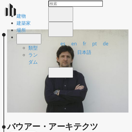
建物
建築家
場所
es
en
fr
pt
de
類型
日本語
ラン
ダム
バウアー・アーキテクツ