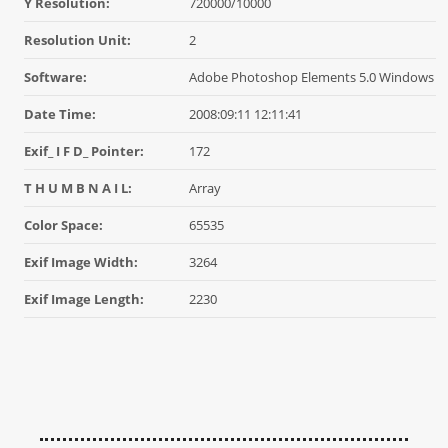
Y Resolution:
720000/10000
Resolution Unit:
2
Software:
Adobe Photoshop Elements 5.0 Windows
Date Time:
2008:09:11 12:11:41
Exif_ I F D_ Pointer:
172
T H U M B N A I L:
Array
Color Space:
65535
Exif Image Width:
3264
Exif Image Length:
2230