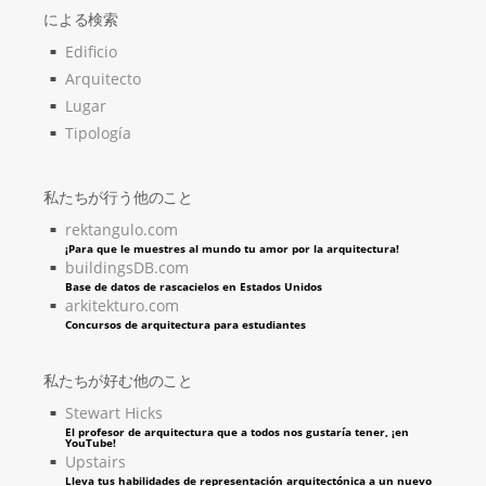
による検索
Edificio
Arquitecto
Lugar
Tipología
私たちが行う他のこと
rektangulo.com
¡Para que le muestres al mundo tu amor por la arquitectura!
buildingsDB.com
Base de datos de rascacielos en Estados Unidos
arkitekturo.com
Concursos de arquitectura para estudiantes
私たちが好む他のこと
Stewart Hicks
El profesor de arquitectura que a todos nos gustaría tener, ¡en
YouTube!
Upstairs
Lleva tus habilidades de representación arquitectónica a un nuevo