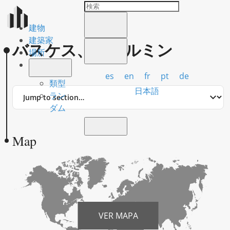
建物
建築家
バスケス、フェルミン
場所
es
en
fr
pt
de
類型
Jump
日本語
ラン
to
ダム
section
Map
VER MAPA