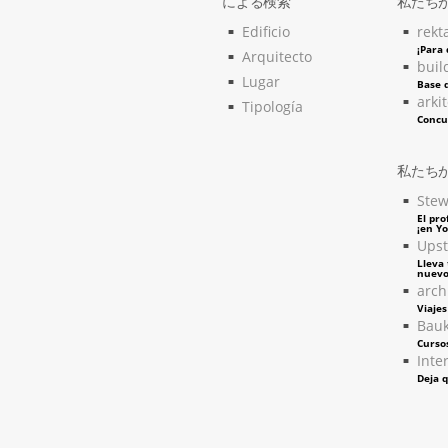
による検索
私たち
Edificio
rekt
¡Para
Arquitecto
buil
Lugar
Base d
arki
Tipología
Concu
私たち
Stew
El pro
¡en Y
Upst
Lleva 
nuevo
arch
Viaje
Bau
Curso
Inter
Deja q