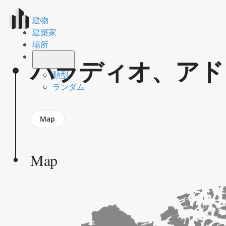
建物
建築家
場所
パラディオ、アド
類型
ランダム
Jump
Map
to
section
Map