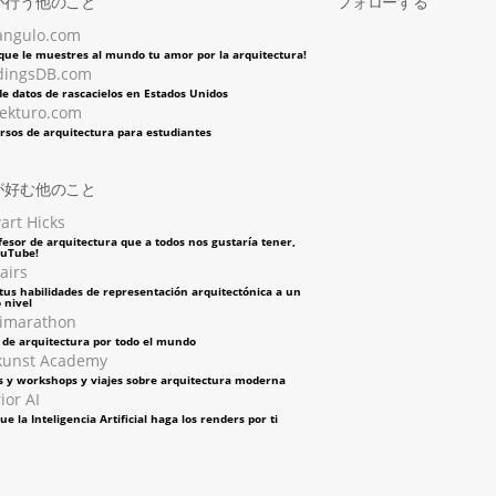
が行う他のこと
フォローする
angulo.com
 que le muestres al mundo tu amor por la arquitectura!
dingsDB.com
e datos de rascacielos en Estados Unidos
tekturo.com
rsos de arquitectura para estudiantes
が好む他のこと
art Hicks
fesor de arquitectura que a todos nos gustaría tener,
ouTube!
airs
tus habilidades de representación arquitectónica a un
 nivel
imarathon
s de arquitectura por todo el mundo
kunst Academy
s y workshops y viajes sobre arquitectura moderna
ior AI
ue la Inteligencia Artificial haga los renders por ti