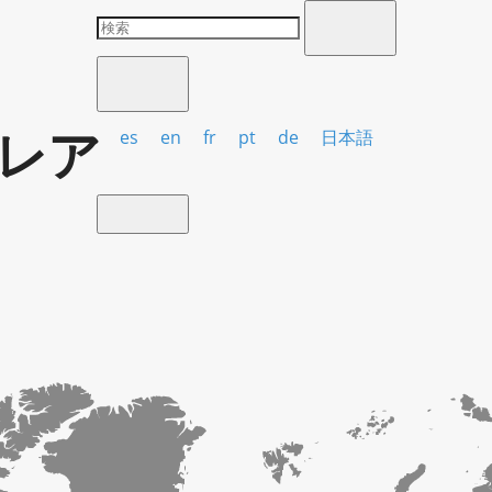
レア
es
en
fr
pt
de
日本語