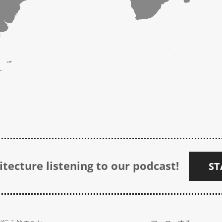
tecture listening to our podcast!
ST