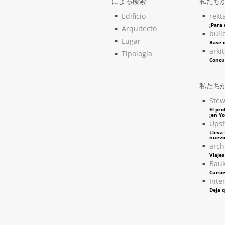
による検索
私たち
Edificio
rekt
¡Para
Arquitecto
buil
Lugar
Base d
arki
Tipología
Concu
私たち
Stew
El pro
¡en Y
Upst
Lleva 
nuevo
arch
Viaje
Bau
Curso
Inter
Deja q