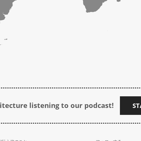
tecture listening to our podcast!
ST