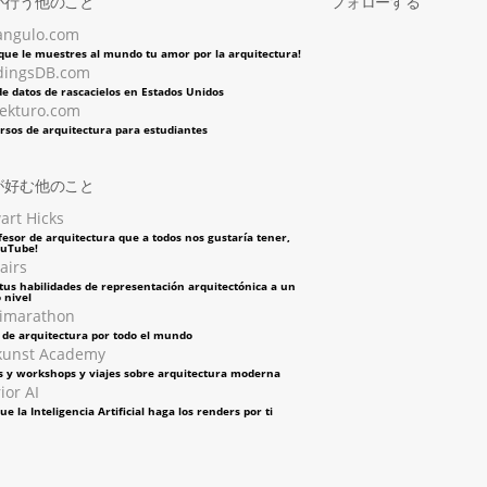
が行う他のこと
フォローする
angulo.com
 que le muestres al mundo tu amor por la arquitectura!
dingsDB.com
e datos de rascacielos en Estados Unidos
tekturo.com
rsos de arquitectura para estudiantes
が好む他のこと
art Hicks
fesor de arquitectura que a todos nos gustaría tener,
ouTube!
airs
tus habilidades de representación arquitectónica a un
 nivel
imarathon
s de arquitectura por todo el mundo
kunst Academy
s y workshops y viajes sobre arquitectura moderna
ior AI
ue la Inteligencia Artificial haga los renders por ti