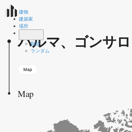
建物
建築家
場所
パルマ、ゴンサロ
類型
ランダム
Jump
Map
to
section
Map