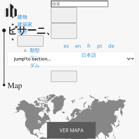
建物
建築家
ピサーニ、ホセ
場所
es
en
fr
pt
de
類型
Jump
日本語
ラン
to
ダム
section
Map
VER MAPA