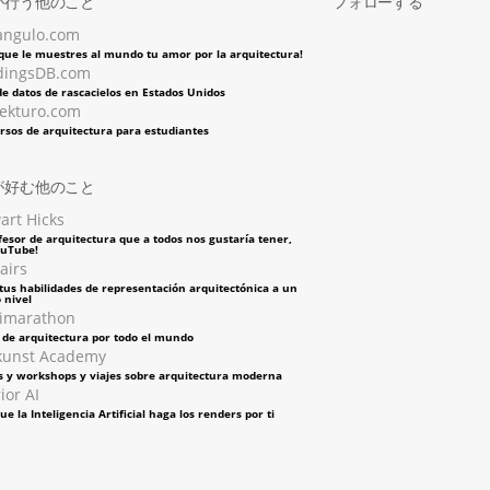
が行う他のこと
フォローする
angulo.com
 que le muestres al mundo tu amor por la arquitectura!
dingsDB.com
e datos de rascacielos en Estados Unidos
tekturo.com
rsos de arquitectura para estudiantes
が好む他のこと
art Hicks
fesor de arquitectura que a todos nos gustaría tener,
ouTube!
airs
tus habilidades de representación arquitectónica a un
 nivel
imarathon
s de arquitectura por todo el mundo
kunst Academy
s y workshops y viajes sobre arquitectura moderna
ior AI
ue la Inteligencia Artificial haga los renders por ti