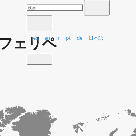
フェリペ
es
en
fr
pt
de
日本語