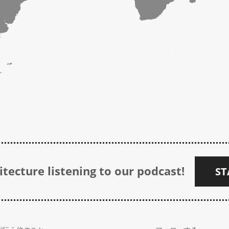
tecture listening to our podcast!
ST