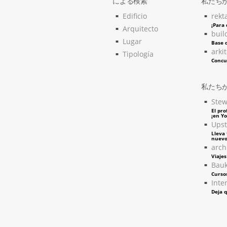
による検索
私たち
Edificio
rekt
¡Para
Arquitecto
buil
Lugar
Base d
arki
Tipología
Concu
私たち
Stew
El pro
¡en Y
Upst
Lleva 
nuevo
arch
Viaje
Bau
Curso
Inter
Deja q