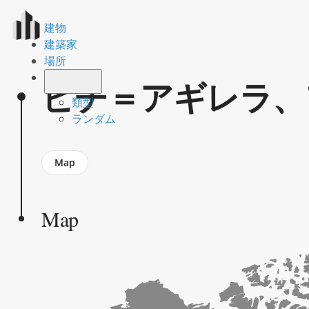
建物
建築家
場所
ピチ＝アギレラ、
類型
ランダム
Jump
Map
to
section
Map