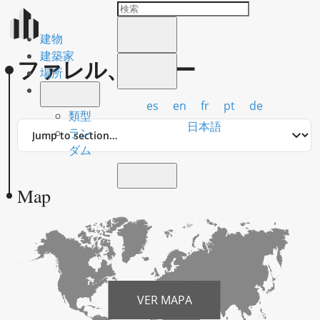
建物
建築家
ファレル、テリー
場所
es
en
fr
pt
de
類型
Jump
日本語
ラン
to
ダム
section
Map
VER MAPA