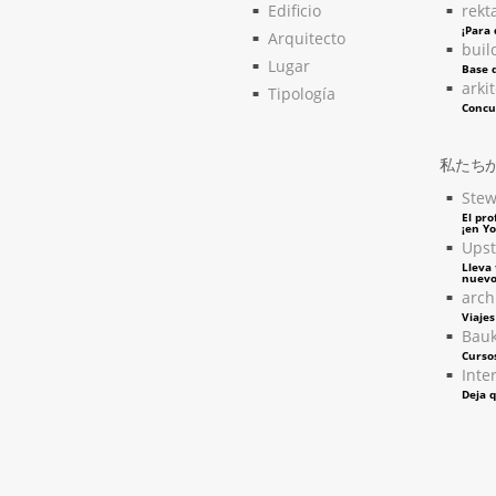
Edificio
rekt
¡Para
Arquitecto
buil
Lugar
Base d
arki
Tipología
Concu
私たち
Stew
El pro
¡en Y
Upst
Lleva 
nuevo
arch
Viaje
Bau
Curso
Inter
Deja q