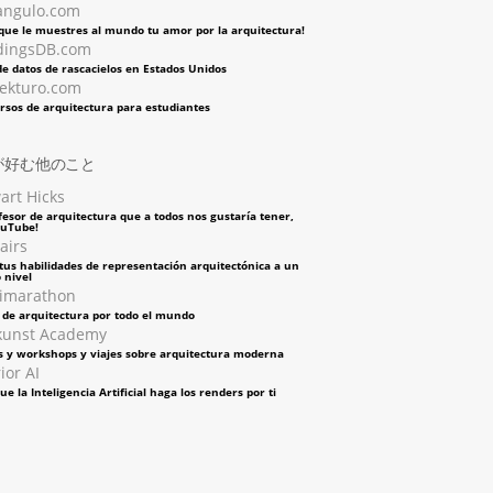
angulo.com
 que le muestres al mundo tu amor por la arquitectura!
dingsDB.com
e datos de rascacielos en Estados Unidos
tekturo.com
rsos de arquitectura para estudiantes
が好む他のこと
art Hicks
fesor de arquitectura que a todos nos gustaría tener,
ouTube!
airs
tus habilidades de representación arquitectónica a un
 nivel
imarathon
s de arquitectura por todo el mundo
kunst Academy
s y workshops y viajes sobre arquitectura moderna
ior AI
ue la Inteligencia Artificial haga los renders por ti