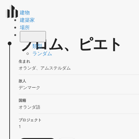
建物
建築家
場所
ブロム、ピエト
類型
ランダム
生まれ
オランダ、アムステルダム
故人
デンマーク
国籍
オランダ語
プロジェクト
1