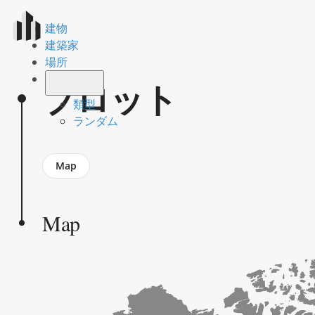
建物
建築家
場所
プロット
類型
ランダム
Jump
Map
to
section
Map