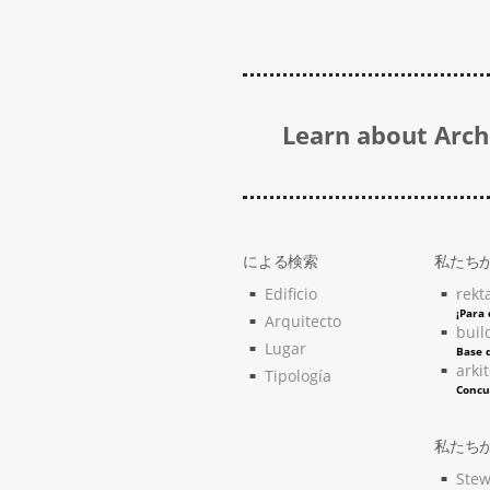
Learn about Archi
による検索
私たち
Edificio
rekt
¡Para
Arquitecto
buil
Lugar
Base d
arki
Tipología
Concu
私たち
Stew