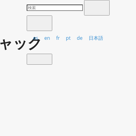
ャック
es
en
fr
pt
de
日本語