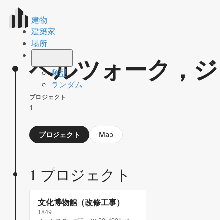
建物
建築家
場所
ヘルツォーク，ジ
類型
ランダム
プロジェクト
1
Jump
プロジェクト
Map
to
section
1 プロジェクト
文化博物館（改修工事）
1849