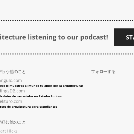
tecture listening to our podcast!
ST
が行う他のこと
フォローする
angulo.com
 que le muestres al mundo tu amor por la arquitectura!
dingsDB.com
e datos de rascacielos en Estados Unidos
tekturo.com
rsos de arquitectura para estudiantes
が好む他のこと
art Hicks