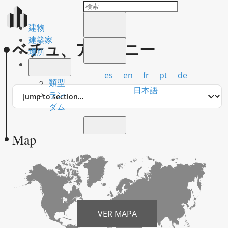
建物
建築家
ベチュ、アンソニー
場所
es
en
fr
pt
de
類型
Jump
日本語
ラン
to
ダム
section
Map
VER MAPA