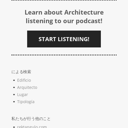
Learn about Architecture
listening to our podcast!
START LISTENING!
による検索
Edificio
Arquitecto
Lugar
Tipología
私たちが行う他のこと
rektangulo.com