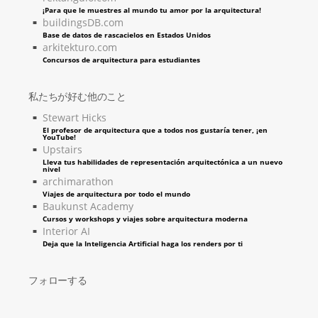
¡Para que le muestres al mundo tu amor por la arquitectura!
buildingsDB.com
Base de datos de rascacielos en Estados Unidos
arkitekturo.com
Concursos de arquitectura para estudiantes
私たちが好む他のこと
Stewart Hicks
El profesor de arquitectura que a todos nos gustaría tener, ¡en
YouTube!
Upstairs
Lleva tus habilidades de representación arquitectónica a un nuevo
nivel
archimarathon
Viajes de arquitectura por todo el mundo
Baukunst Academy
Cursos y workshops y viajes sobre arquitectura moderna
Interior AI
Deja que la Inteligencia Artificial haga los renders por ti
フォローする