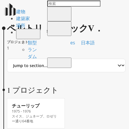
建物
建築家
ベルトリ，ジャックV．
場所
es
日本語
類型
プロジェクト
1
ラン
ダム
Jump
to
section
1 プロジェクト
チューリップ
1975 - 1976
スイス、ジュネーブ、ロゼリ
ー通り64番地