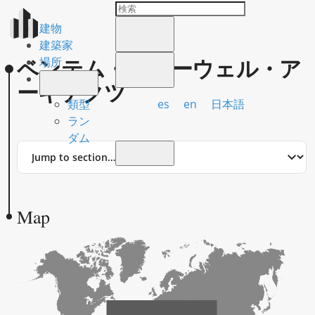
建物
建築家
ベンテム・クルーウェル・ア
場所
ーキテクツ
es
en
日本語
類型
ラン
ダム
Jump
to
section
Map