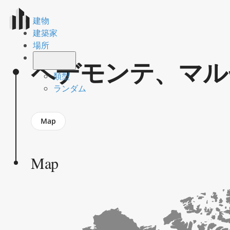
建物
建築家
場所
ペデモンテ、マル
類型
ランダム
Jump
Map
to
section
Map