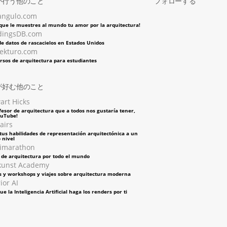
が行う他のこと
フォローする
angulo.com
 que le muestres al mundo tu amor por la arquitectura!
dingsDB.com
e datos de rascacielos en Estados Unidos
tekturo.com
rsos de arquitectura para estudiantes
が好む他のこと
art Hicks
fesor de arquitectura que a todos nos gustaría tener,
ouTube!
airs
tus habilidades de representación arquitectónica a un
 nivel
imarathon
s de arquitectura por todo el mundo
kunst Academy
s y workshops y viajes sobre arquitectura moderna
ior AI
ue la Inteligencia Artificial haga los renders por ti