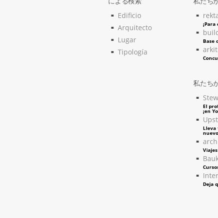
による検索
私たち
Edificio
rekt
¡Para
Arquitecto
buil
Lugar
Base d
arki
Tipología
Concu
私たち
Stew
El pro
¡en Y
Upst
Lleva 
nuevo
arch
Viaje
Bau
Curso
Inter
Deja q