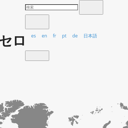
セロ
es
en
fr
pt
de
日本語