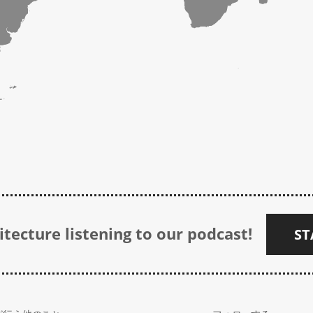
tecture listening to our podcast!
ST