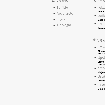
による検索
私たち
Edificio
rekt
¡Para
Arquitecto
buil
Lugar
Base d
arki
Tipología
Concu
私たち
Stew
El pro
¡en Y
Upst
Lleva 
nuevo
arch
Viaje
Bau
Curso
Inter
Deja q