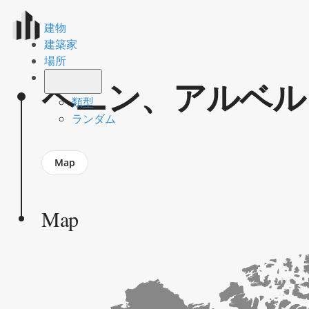
建物
建築家
場所
ペニン、アルベル
類型
ランダム
Jump
Map
to
section
Map