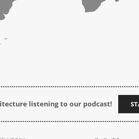
tecture listening to our podcast!
ST