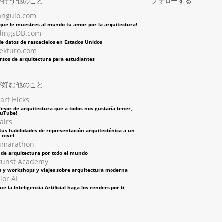
が行う他のこと
フォローする
angulo.com
 que le muestres al mundo tu amor por la arquitectura!
dingsDB.com
e datos de rascacielos en Estados Unidos
tekturo.com
rsos de arquitectura para estudiantes
が好む他のこと
art Hicks
fesor de arquitectura que a todos nos gustaría tener,
ouTube!
airs
tus habilidades de representación arquitectónica a un
 nivel
imarathon
s de arquitectura por todo el mundo
kunst Academy
s y workshops y viajes sobre arquitectura moderna
ior AI
ue la Inteligencia Artificial haga los renders por ti