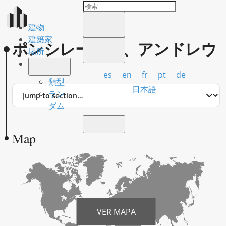
建物
建築家
ポンシレーナス、アンドレウ
場所
es
en
fr
pt
de
類型
Jump
日本語
ラン
to
ダム
section
Map
VER MAPA